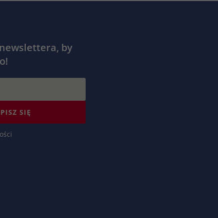
 newslettera, by
o!
PISZ SIĘ
ości