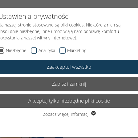
FUNDACJI
PODARUJ UŚMIECH
KLOWN MEDYCZNY
AKTUAL
Ustawienia prywatności
Na naszej stronie stosowane są pliki cookies. Niektóre z nich są
absolutnie niezbędne, inne umożliwiają nam poprawę komfortu
korzystania z naszej witryny internetowej.
Niezbędne
Analityka
Marketing
Zaakceptuj wszystko
a!
Zapisz i zamknij
Akceptuj tylko niezbędne pliki cookie
Zobacz więcej informacji
Niezbędne
Niezbędne pliki cookie są wymagane do podstawowego
OJEJ... strona, której szuka
funkcjonowania witryny. Dzięki temu witryna internetowa działa