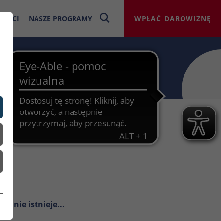
NOŚCI
NASZE PROGRAMY
WPŁAĆ DAROWIZNĘ
sz nie istnieje...