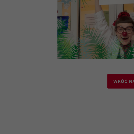
WRÓĆ N