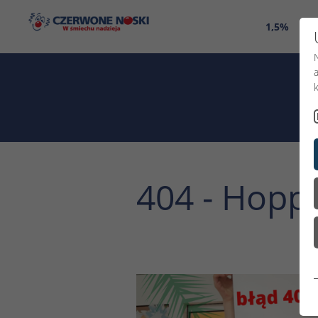
1,5%
O 
404 - Hoppl