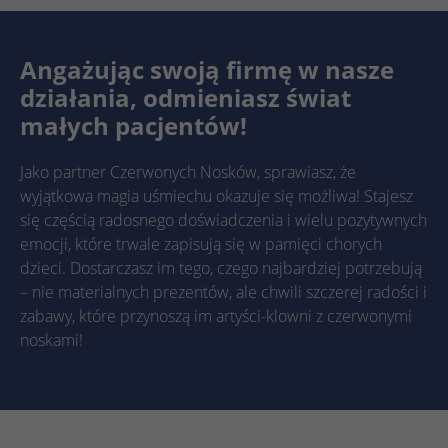
Microsoft Clarity ustawia ten plik cookie,
Targetowanie/remarketing, pomiar
aby zachować identyfikator użytkownika
Zamiar
skuteczności reklam
Clarity przeglądarki i ustawienia wyłącznie
Angażując swoją firmę w nasze
Zamiar
dla tej witryny. Gwarantuje to, że działania
działania, odmieniasz świat
podejmowane podczas kolejnych wizyt na
tej samej stronie zostaną powiązane z tym
małych pacjentów!
samym identyfikatorem użytkownika.
Jako partner Czerwonych Nosków, sprawiasz, że
wyjątkowa magia uśmiechu okazuje się możliwa! Stajesz
Nazwa
_clsk
się częścią radosnego doświadczenia i wielu pozytywnych
emocji, które trwale zapisują się w pamięci chorych
Dostawca
Microsoft Clarity
dzieci. Dostarczasz im tego, czego najbardziej potrzebują
Czas
– nie materialnych prezentów, ale chwili szczerej radości i
1 dzień
trwania
zabawy, które przynoszą im artyści-klowni z czerwonymi
noskami!
Microsoft Clarity ustawia ten plik cookie w
celu przechowywania i konsolidowania
Zamiar
odsłon strony użytkownika w jedno
nagranie sesji.