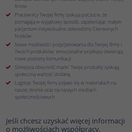
Czas
firmie
1 rok
trwania
Pracownicy Twojej firmy zyskują poczucie, że
pomagają w wyjątkowy sposób, zapewniając małym
Hotjar ustawia ten plik cookie, aby
pacjentom indywidualne odwiedziny Czerwonych
zapewnić, że dane z kolejnych wizyt w tej
Nosków
samej witrynie zostaną przypisane do tego
Nowe możliwości pozycjonowania dla Twojej firmy i
Zamiar
samego identyfikatora użytkownika, który
jest zachowywany w identyfikatorze
Twoich produktów: emocjonalne przekazy otwierają
użytkownika Hotjar, unikalnym dla tej
nowe poziomy komunikacji
witryny.
Silniejsza obecność marki: Twoje produkty zyskują
społeczną wartość dodaną
Logotyp Twojej firmy pojawi się w materiałach na
naszej stronie oraz na naszych mediach
społecznościowych
Jeśli chcesz uzyskać więcej informacji
o możliwościach współpracy,