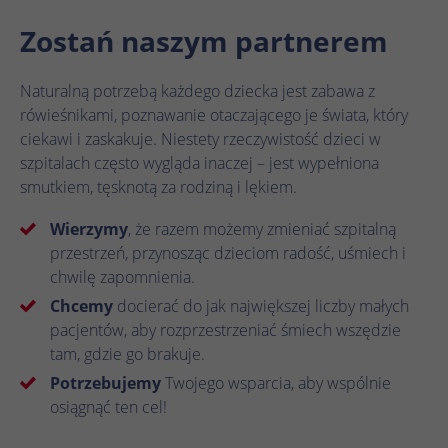
celu rozpoznania unikalnych gości.
Ta wartość zapisuje Twoje ustawienia
zgody. Obejmuje to między innymi losowo
Zostań naszym partnerem
Nazwa
_gcl_au
wygenerowany identyfikator służący do
Zamiar
Nazwa
_ga_.*
historycznego przechowywania
Dostawca
Google Ads
Naturalną potrzebą każdego dziecka jest zabawa z
wprowadzonych ustawień, jeśli operator
Dostawca
Google Analytics
rówieśnikami, poznawanie otaczającego je świata, który
strony internetowej tak to skonfigurował.
Czas
3 miesiące
ciekawi i zaskakuje. Niestety rzeczywistość dzieci w
trwania
Czas
szpitalach często wygląda inaczej – jest wypełniona
1 rok 1 miesiąc 4 dni
trwania
Google Tag Manager ustawia ten plik
smutkiem, tęsknotą za rodziną i lękiem.
cookie w celu eksperymentowania z
Google Analytics ustawia ten plik cookie do
Zamiar
Zamiar
Wierzymy
, że razem możemy zmieniać szpitalną
efektywnością reklam witryn internetowych
przechowywania i liczenia odsłon strony.
korzystających z ich usług.
przestrzeń, przynosząc dzieciom radość, uśmiech i
chwilę zapomnienia.
Nazwa
_clck
Chcemy
docierać do jak największej liczby małych
Nazwa
IDE
pacjentów, aby rozprzestrzeniać śmiech wszędzie
Dostawca
Microsoft Clarity
tam, gdzie go brakuje.
Dostawca
Google DoubleClick
Potrzebujemy
Twojego wsparcia, aby wspólnie
Czas
1 rok
Czas
osiągnąć ten cel!
trwania
13 miesięcy
trwania