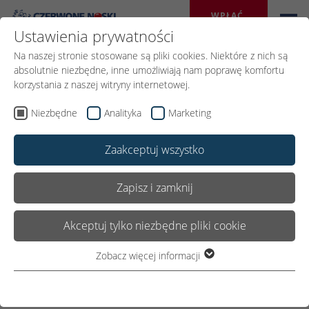
WPŁAĆ 
DAROWIZNĘ
Ustawienia prywatności
Na naszej stronie stosowane są pliki cookies. Niektóre z nich są
absolutnie niezbędne, inne umożliwiają nam poprawę komfortu
korzystania z naszej witryny internetowej.
Niezbędne
Analityka
Marketing
Zaakceptuj wszystko
Zapisz i zamknij
Akceptuj tylko niezbędne pliki cookie
Zobacz więcej informacji
Niezbędne
Niezbędne pliki cookie są wymagane do podstawowego
funkcjonowania witryny. Dzięki temu witryna internetowa