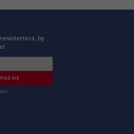
 newslettera, by
o!
PISZ SIĘ
ości