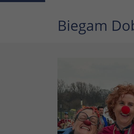
Biegam Do