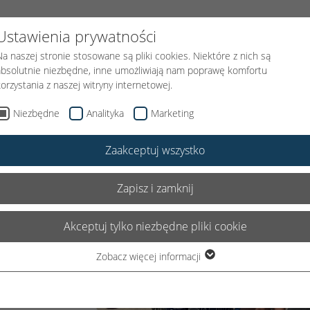
FUNDACJI
PODARUJ UŚMIECH
KLOWN MEDYCZNY
AKTUAL
Ustawienia prywatności
Na naszej stronie stosowane są pliki cookies. Niektóre z nich są
absolutnie niezbędne, inne umożliwiają nam poprawę komfortu
korzystania z naszej witryny internetowej.
Niezbędne
Analityka
Marketing
Zaakceptuj wszystko
Zapisz i zamknij
Akceptuj tylko niezbędne pliki cookie
Zobacz więcej informacji
Niezbędne
Niezbędne pliki cookie są wymagane do podstawowego
funkcjonowania witryny. Dzięki temu witryna internetowa działa