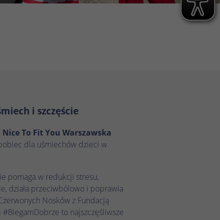
miech i szczęście
 Nice To Fit You Warszawska
pobiec dla uśmiechów dzieci w
ie pomaga w redukcji stresu,
e, działa przeciwbólowo i poprawia
a Czerwonych Nosków z Fundacją
i #BiegamDobrze to najszczęśliwsze