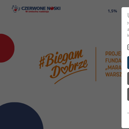
1,5%
O 