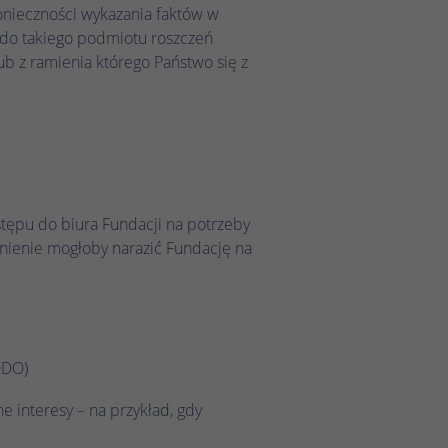
nieczności wykazania faktów w
 do takiego podmiotu roszczeń
b z ramienia którego Państwo się z
ępu do biura Fundacji na potrzeby
wnienie mogłoby narazić Fundację na
RODO)
 interesy – na przykład, gdy