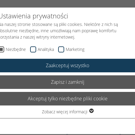
FUNDACJI
PODARUJ UŚMIECH
KLOWN MEDYCZNY
AKTUAL
Ustawienia prywatności
Na naszej stronie stosowane są pliki cookies. Niektóre z nich są
absolutnie niezbędne, inne umożliwiają nam poprawę komfortu
korzystania z naszej witryny internetowej.
Niezbędne
Analityka
Marketing
Zaakceptuj wszystko
we - Partnerzy
Zapisz i zamknij
Akceptuj tylko niezbędne pliki cookie
Zobacz więcej informacji
Niezbędne
Niezbędne pliki cookie są wymagane do podstawowego
zetwarzaniu danych osobowych
funkcjonowania witryny. Dzięki temu witryna internetowa działa