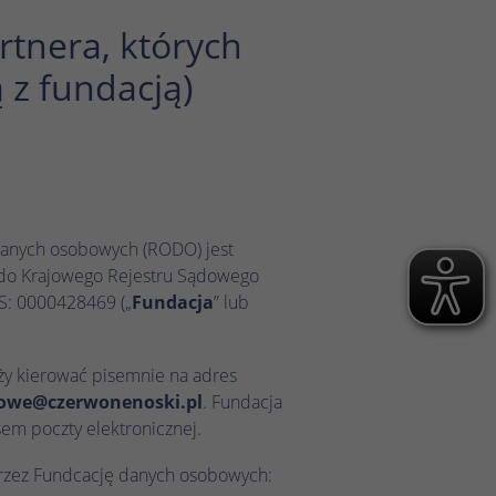
rtnera, których
 z fundacją)
anych osobowych (RODO) jest
a do Krajowego Rejestru Sądowego
S: 0000428469 („
Fundacja
” lub
y kierować pisemnie na adres
owe@czerwonenoski.pl
. Fundacja
em poczty elektronicznej.
przez Fundcację danych osobowych: