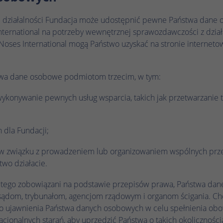
ej działalności Fundacja może udostępnić pewne Państwa dane
nternational na potrzeby wewnętrznej sprawozdawczości z działa
 Noses International mogą Państwo uzyskać na stronie internet
wa dane osobowe podmiotom trzecim, w tym:
konywanie pewnych usług wsparcia, takich jak przetwarzanie t
 dla Fundacji;
w związku z prowadzeniem lub organizowaniem wspólnych prz
wo działacie.
do tego zobowiązani na podstawie przepisów prawa, Państwa d
ądom, trybunałom, agencjom rządowym i organom ścigania. Ch
o ujawnienia Państwa danych osobowych w celu spełnienia ob
acjonalnych starań, aby uprzedzić Państwa o takich okolicznośc