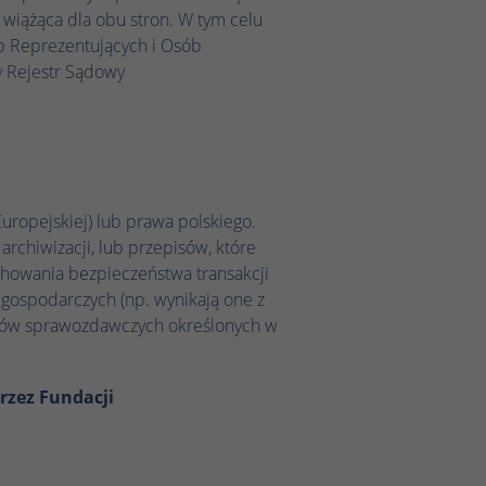
wiążąca dla obu stron. W tym celu
b Reprezentujących i Osób
y Rejestr Sądowy
ropejskiej) lub prawa polskiego.
rchiwizacji, lub przepisów, które
chowania bezpieczeństwa transakcji
 gospodarczych (np. wynikają one z
zków sprawozdawczych określonych w
przez Fundacji