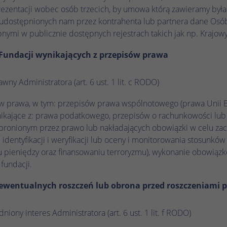
podczas kolejnych wizyt na tej samej stronie
ezentacji wobec osób trzecich, by umowa którą zawieramy była 
zostaną powiązane z tym samym identyfikatorem
dostępnionych nam przez kontrahenta lub partnera dane Osó
użytkownika.
nymi w publicznie dostępnych rejestrach takich jak np. Krajow
 Fundacji wynikających z przepisów prawa
Nazwa
_clsk
Dostawca
Microsoft Clarity
ny Administratora (art. 6 ust. 1 lit. c RODO)
Czas trwania
1 dzień
ów prawa, w tym: przepisów prawa wspólnotowego (prawa Unii Eu
ikające z: prawa podatkowego, przepisów o rachunkowości lub a
Microsoft Clarity ustawia ten plik cookie w celu
bronionym przez prawo lub nakładających obowiązki w celu za
Zamiar
przechowywania i konsolidowania odsłon strony
identyfikacji i weryfikacji lub oceny i monitorowania stosunków
użytkownika w jedno nagranie sesji.
iu pieniędzy oraz finansowaniu terroryzmu), wykonanie obowią
fundacji.
Nazwa
_hjSession_.*
 ewentualnych roszczeń lub obrona przed roszczeniami 
Dostawca
Hotjar
niony interes Administratora (art. 6 ust. 1 lit. f RODO)
Czas trwania
1 godzina