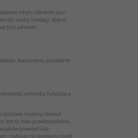
 osobowe innym członkom sieci
lności naszej Fundacji. Więcej
owej pod adresem:
ekstów, tłumaczenie, powielanie
edsięwzięć pomiędzy Fundacją a
ane osobowe możemy również
oć jest to mało prawdopodobne,
owiązków prawnych lub
iach, chyba że nie będziemy mogli