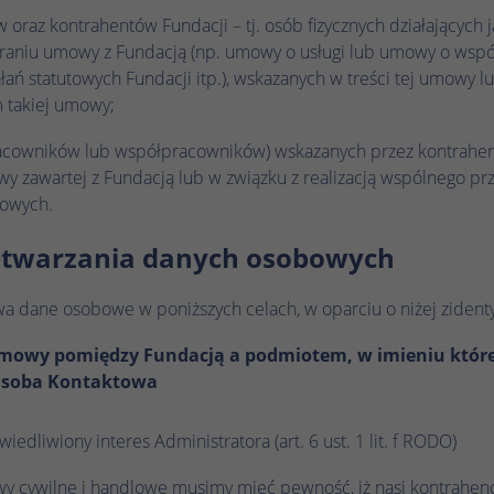
historycznego przechowywania wprowadzonych
Nazwa
_gcl_au
Nazwa
_ga_.*
oraz kontrahentów Fundacji – tj. osób fizycznych działających
ustawień, jeśli operator strony internetowej tak
eraniu umowy z Fundacją (np. umowy o usługi lub umowy o wspó
to skonfigurował.
Dostawca
Google Ads
Dostawca
Google Analytics
ń statutowych Fundacji itp.), wskazanych w treści tej umowy l
m takiej umowy;
Czas trwania
3 miesiące
Czas trwania
1 rok 1 miesiąc 4 dni
racowników lub współpracowników) wskazanych przez kontrahen
Google Tag Manager ustawia ten plik cookie w
Google Analytics ustawia ten plik cookie do
wy zawartej z Fundacją lub w związku z realizacją wspólnego pr
Zamiar
Zamiar
celu eksperymentowania z efektywnością reklam
przechowywania i liczenia odsłon strony.
towych.
witryn internetowych korzystających z ich usług.
zetwarzania danych osobowych
Nazwa
_clck
Nazwa
IDE
wa dane osobowe w poniższych celach, w oparciu o niżej ziden
Dostawca
Microsoft Clarity
Dostawca
Google DoubleClick
umowy pomiędzy Fundacją a podmiotem, w imieniu które
Czas trwania
1 rok
Czas trwania
13 miesięcy
Osoba Kontaktowa
Microsoft Clarity ustawia ten plik cookie, aby
Targetowanie/remarketing, pomiar skuteczności
zachować identyfikator użytkownika Clarity
Zamiar
iedliwiony interes Administratora (art. 6 ust. 1 lit. f RODO)
reklam
przeglądarki i ustawienia wyłącznie dla tej witryny.
Zamiar
Gwarantuje to, że działania podejmowane
y cywilne i handlowe musimy mieć pewność, iż nasi kontrahenci