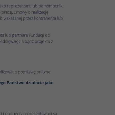
 jako reprezentant lub pełnomocnik
łpracę, umowy o realizację
ub wskazanej przez kontrahenta lub
ta lub partnera Fundacji do
zedsięwzięcia bądź projektu z
tyfikowane podstawy prawne:
go Państwo działacie jako
 i partnerzy reprezentowani są