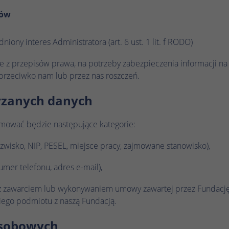
tów
iony interes Administratora (art. 6 ust. 1 lit. f RODO)
e z przepisów prawa, na potrzeby zabezpieczenia informacji n
rzeciwko nam lub przez nas roszczeń.
arzanych danych
mować będzie następujące kategorie:
nazwisko, NIP, PESEL, miejsce pracy, zajmowane stanowisko),
mer telefonu, adres e-mail),
 z zawarciem lub wykonywaniem umowy zawartej przez Fundację
kiego podmiotu z naszą Fundacją.
osobowych