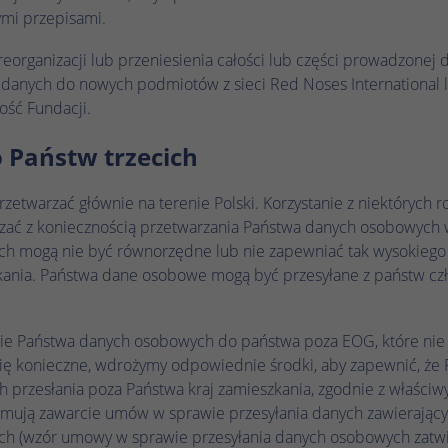
ymi przepisami.
 reorganizacji lub przeniesienia całości lub części prowadzonej
danych do nowych podmiotów z sieci Red Noses International 
ość Fundacji.
o Państw trzecich
twarzać głównie na terenie Polski. Korzystanie z niektórych r
zać z koniecznością przetwarzania Państwa danych osobowych w
h mogą nie być równorzędne lub nie zapewniać tak wysokiego
kania. Państwa dane osobowe mogą być przesyłane z państw cz
ie Państwa danych osobowych do państwa poza EOG, które ni
ię konieczne, wdrożymy odpowiednie środki, aby zapewnić, ż
h przesłania poza Państwa kraj zamieszkania, zgodnie z właści
bejmują zawarcie umów w sprawie przesyłania danych zawierają
h (wzór umowy w sprawie przesyłania danych osobowych zatwi