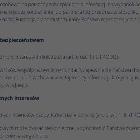
sobowe na potrzeby zabezpieczenia informacji na wypadek ko
Hotjar ustawia ten plik cookie, aby zapewnić, że
nam przez kontrahenta lub partnera lub przez nas w stosunku
dane z kolejnych wizyt w tej samej witrynie
naszą Fundacją a podmiotem, który Państwo reprezentujecie lu
zostaną przypisane do tego samego
Zamiar
identyfikatora użytkownika, który jest
zachowywany w identyfikatorze użytkownika
i bezpieczeństwem
Hotjar, unikalnym dla tej witryny.
niony interes Administratora (art. 6 ust. 1 lit. f RODO)
Nazwa
_hjSessionUser_.*
ników/współpracowników Fundacji, zapewnienie Państwu dost
na mienia lub zachowanie w tajemnicy informacji, których uja
Dostawca
Hotjar
gu wizyjnego.
Czas trwania
1 rok
tnych interesów
Hotjar ustawia ten plik cookie, aby zapewnić, że
dane z kolejnych wizyt w tej samej witrynie
ych interesów osoby, której dane dotyczą (art. 6 ust. 1 lit. d 
zostaną przypisane do tego samego
Zamiar
identyfikatora użytkownika, który jest
wych może okazać się konieczne, aby ochronić Państwa żywotne
zachowywany w identyfikatorze użytkownika
terenie naszego biura.
Hotjar, unikalnym dla tej witryny.