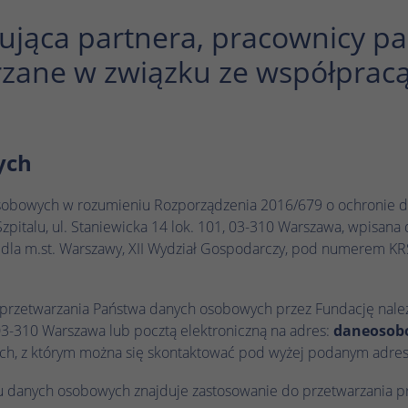
prawidłowo.
ująca partnera, pracownicy pa
Nazwa
Wyświetl informacje o plikach cookie
cookie_optin
zane w związku ze współpracą
Dostawca
TYPO3
Analityka
Czas trwania
1 rok
Nazwa
Wyświetl informacje o plikach cookie
_ga
ych
Ten plik cookie służy do zapisywania ustawień
Zamiar
Dostawca
Google Analytics
plików cookie dla tej witryny internetowej.
Marketing
sobowych w rozumieniu Rozporządzenia 2016/679 o ochronie d
Czas trwania
1 rok 1 miesiąc 4 dni
Nazwa
Wyświetl informacje o plikach cookie
_fbp
pitalu, ul. Staniewicka 14 lok. 101, 03-310 Warszawa, wpisan
Nazwa
SgCookieOptin.lastPreferences
la m.st. Warszawy, XII Wydział Gospodarczy, pod numerem KR
Plik cookie _ga, instalowany przez Google
Dostawca
Meta Pixel
Analytics, oblicza dane dotyczące odwiedzających,
Dostawca
TYPO3
sesji i kampanii, a także śledzi wykorzystanie
Czas trwania
3 miesiące
przetwarzania Państwa danych osobowych przez Fundację należ
Zamiar
witryny na potrzeby raportu analitycznego witryny.
Czas trwania
1 rok
Plik cookie przechowuje informacje anonimowo i
 03-310 Warszawa lub pocztą elektroniczną na adres:
daneosob
Facebook ustawia ten plik cookie w celu
przypisuje losowo wygenerowany numer w celu
Zamiar
ch, z którym można się skontaktować pod wyżej podanym adres
Ta wartość zapisuje Twoje ustawienia zgody.
przechowywania i śledzenia interakcji.
rozpoznania unikalnych gości.
Obejmuje to między innymi losowo
niu danych osobowych znajduje zastosowanie do przetwarzania 
wygenerowany identyfikator służący do
Zamiar