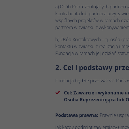
a) Osób Reprezentujących partnerów 
kontrahenta lub partnera przy zawi
wspólnych projektów w ramach działa
partnera w związku z wykonywanie
b) Osób Kontaktowych – tj. osób (p
kontaktu w związku z realizacją umo
Fundacją w ramach jej działań statu
2. Cel i podstawy pr
Fundacja będzie przetwarzać Państ
Cel: Zawarcie i wykonanie 
Osoba Reprezentująca lub 
Podstawa prawna:
Prawnie uspraw
Jak każdy podmiot zawierający umow