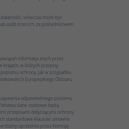
 działalności, wówczas może być
lub osób trzecich, za pośrednictwem
ozwiązań informatycznych przez
 krajach, w których przepisy
 poziomu ochrony, jak w przypadku
łonkowskich Europejskiego Obszaru
e zapewnia odpowiedniego poziomu
e Państwa dane osobowe będą
wymi przepisami dotyczącymi ochrony
cych standardowe klauzule umowne
erdzony uprzednio przez Komisję