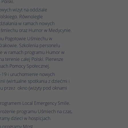
 Polski.
żowych wizyt na oddziale
Wolskiego. Równolegle
działania w ramach nowych
śmiechu oraz Humor w Medycynie.
mu Pogotowie Uśmiechu w
Krakowie. Szkolenia personelu
e w ramach programu Humor w
a terenie całej Polski. Pierwsze
mach Pomocy Społecznej.
19 i uruchomienie nowych
nii (wirtualne spotkania z dziećmi i
hu przez okno (wizyty pod oknami
 programem Local Emergency Smile.
drożenie programu Uśmiech na czas,
amy dzieci w hospicjach.
go programy Most