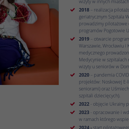
wizyty w innych miastach
2018
– realizacja pilota
geriatrycznym Szpitala 
prowadzimy pilotażowe 
programów Pogotowie U
2019
–
otwarcie progra
Warszawie, Wrocławiu i 
medycznego prowadzon
Medycynie w szpitalach n
wizyty u seniorów w Do
2020
– pandemia COVID-
projektów: Noskowej E-li
seniorami) oraz Uśmiec
szpitali dziecięcych).
2022
- objęcie Ukrainy
2023
- opracowanie i w
w ramach którego wspier
2024 -
start pilotażowe