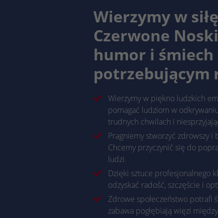
Wierzymy w sił
Czerwone Noski
humor i śmiech
potrzebującym r
Wierzymy w piękno ludzkich emo
pomagać ludziom w odkrywaniu 
trudnych chwilach i niesprzyjaj
Pragniemy stworzyć zdrowszy i b
Chcemy przyczynić się do popraw
ludzi.
Dzięki sztuce profesjonalnego
odzyskać radość, szczęście i op
Zdrowe społeczeństwo potrafi śm
zabawa pogłębiają więzi między