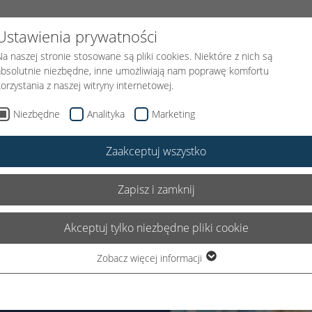
FUNDACJI
PODARUJ UŚMIECH
KLOWN MEDYCZNY
AKTUAL
Ustawienia prywatności
Na naszej stronie stosowane są pliki cookies. Niektóre z nich są
absolutnie niezbędne, inne umożliwiają nam poprawę komfortu
korzystania z naszej witryny internetowej.
Niezbędne
Analityka
Marketing
Zaakceptuj wszystko
Zapisz i zamknij
Akceptuj tylko niezbędne pliki cookie
Zobacz więcej informacji
Niezbędne
Niezbędne pliki cookie są wymagane do podstawowego
funkcjonowania witryny. Dzięki temu witryna internetowa działa