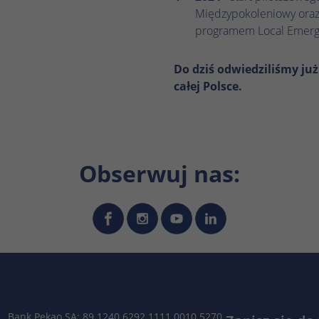
Międzypokoleniowy ora
programem
Local Emerg
Do dziś odwiedziliśmy ju
całej Polsce.
Obserwuj nas:
Bank Pekao SA: 89 1240 6292 1111 0010 5270