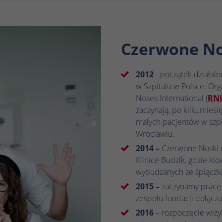
Czerwone No
2012
- początek działal
w Szpitalu w Polsce. Org
Noses International (
RNI
zaczynają, po kilkumiesi
małych pacjentów w szpi
Wrocławiu.
2014 –
Czerwone Noski r
Klinice Budzik, gdzie kl
wybudzanych ze śpiączk
2015 –
zaczynamy pracę 
zespołu fundacji dołącza
2016
– rozpoczęcie wizyt