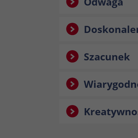
Odwaga
Doskonale
Szacunek
Wiarygodn
Kreatywno