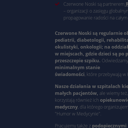
Czerwone Noski są partnerem
R
– organizacji o zasięgu globalny
propagowanie radości na całym 
Czerwone Noski są regularnie o
pediatrii, diabetologii, rehabilita
okulistyki, onkologii; na oddzi
w miejscach, gdzie dzieci są po 
przeszczepie szpiku.
Odwiedzam
minimalnym stanie
świadomości
, które przebywają w 
Nasze działania w szpitalach k
małych pacjentów,
ale wiemy też
korzystają również ich
opiekunowie
medyczny
, dla którego organizujem
"Humor w Medycynie".
Pracujemy także z
podopiecznymi i