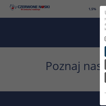
1,5%
O 
Poznaj nas