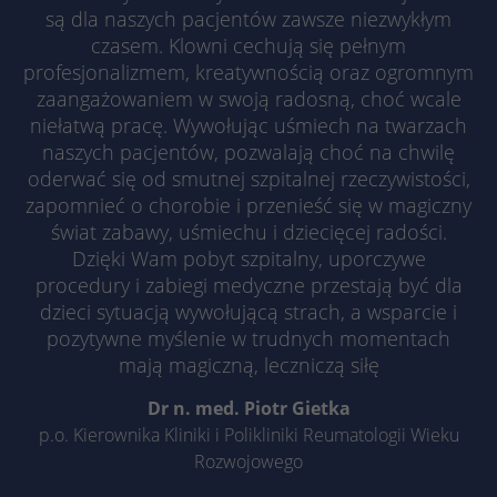
Microsoft Clarity ustawia ten plik cookie,
są dla naszych pacjentów zawsze niezwykłym
Targetowanie/remarketing, pomiar
aby zachować identyfikator użytkownika
Zamiar
czasem. Klowni cechują się pełnym
skuteczności reklam
Clarity przeglądarki i ustawienia wyłącznie
profesjonalizmem, kreatywnością oraz ogromnym
Zamiar
dla tej witryny. Gwarantuje to, że działania
zaangażowaniem w swoją radosną, choć wcale
podejmowane podczas kolejnych wizyt na
niełatwą pracę. Wywołując uśmiech na twarzach
tej samej stronie zostaną powiązane z tym
naszych pacjentów, pozwalają choć na chwilę
samym identyfikatorem użytkownika.
oderwać się od smutnej szpitalnej rzeczywistości,
zapomnieć o chorobie i przenieść się w magiczny
Nazwa
_clsk
świat zabawy, uśmiechu i dziecięcej radości.
Dzięki Wam pobyt szpitalny, uporczywe
Dostawca
Microsoft Clarity
procedury i zabiegi medyczne przestają być dla
dzieci sytuacją wywołującą strach, a wsparcie i
Czas
1 dzień
pozytywne myślenie w trudnych momentach
trwania
mają magiczną, leczniczą siłę
Microsoft Clarity ustawia ten plik cookie w
Dr n. med. Piotr Gietka
celu przechowywania i konsolidowania
Zamiar
p.o. Kierownika Kliniki i Polikliniki Reumatologii Wieku
odsłon strony użytkownika w jedno
Rozwojowego
nagranie sesji.