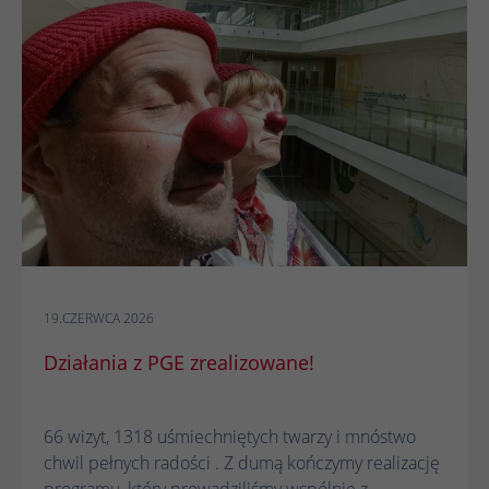
Czas
1 rok
trwania
Hotjar ustawia ten plik cookie, aby
zapewnić, że dane z kolejnych wizyt w tej
samej witrynie zostaną przypisane do tego
Zamiar
samego identyfikatora użytkownika, który
jest zachowywany w identyfikatorze
użytkownika Hotjar, unikalnym dla tej
witryny.
19.CZERWCA 2026
Działania z PGE zrealizowane!
66 wizyt, 1318 uśmiechniętych twarzy i mnóstwo
chwil pełnych radości . Z dumą kończymy realizację
programu, który prowadziliśmy wspólnie z