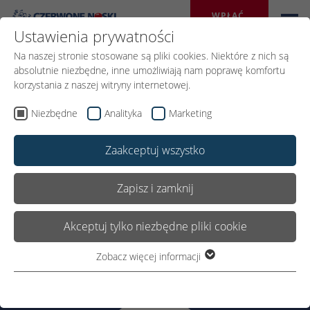
WPŁAĆ 
DAROWIZNĘ
Ustawienia prywatności
Na naszej stronie stosowane są pliki cookies. Niektóre z nich są
absolutnie niezbędne, inne umożliwiają nam poprawę komfortu
korzystania z naszej witryny internetowej.
Niezbędne
Analityka
Marketing
Ważne dokumenty
Zaakceptuj wszystko
Zapisz i zamknij
Ochrona dzieci i osób bezbronnych
Akceptuj tylko niezbędne pliki cookie
Zobacz więcej informacji
Niezbędne
Niezbędne pliki cookie są wymagane do podstawowego
funkcjonowania witryny. Dzięki temu witryna internetowa