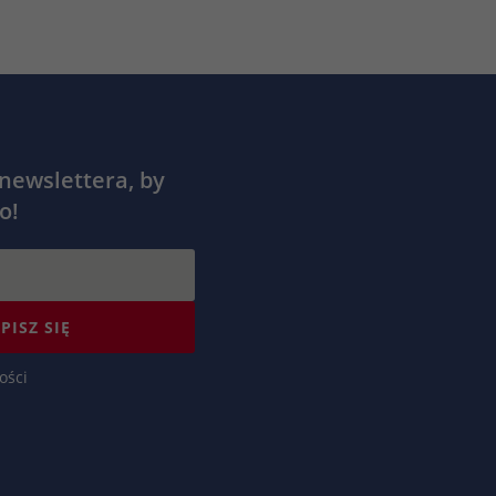
 newslettera, by
o!
PISZ SIĘ
ości