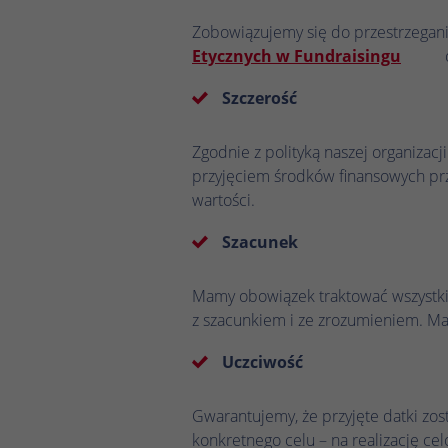
Zobowiązujemy się do przestrzegani
Etycznych w Fundraisingu
oraz 
Szczerość
Zgodnie z polityką naszej organizac
przyjęciem środków finansowych pr
wartości.
Szacunek
Mamy obowiązek traktować wszystkic
z szacunkiem i ze zrozumieniem. M
Uczciwość
Gwarantujemy, że przyjęte datki zo
konkretnego celu – na realizację c