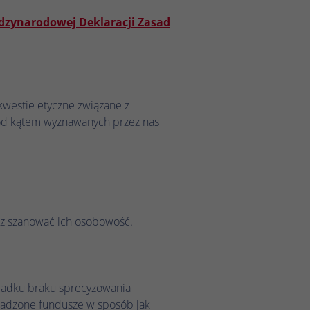
dzynarodowej Deklaracji Zasad
kwestie etyczne związane z
pod kątem wyznawanych przez nas
az szanować ich osobowość.
ypadku braku sprecyzowania
omadzone fundusze w sposób jak