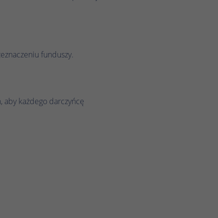
zeznaczeniu funduszy.
ń, aby każdego darczyńcę