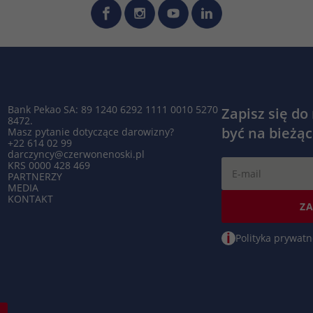
podczas kolejnych wizyt na tej samej stronie
zostaną powiązane z tym samym identyfikatorem
użytkownika.
Nazwa
_clsk
Dostawca
Microsoft Clarity
Bank Pekao SA: 89 1240 6292 1111 0010 5270
Zapisz się do
8472.
być na bieżąc
Masz pytanie dotyczące darowizny?
Czas trwania
1 dzień
+22 614 02 99
darczyncy@czerwonenoski.pl
KRS 0000 428 469
Microsoft Clarity ustawia ten plik cookie w celu
PARTNERZY
Zamiar
przechowywania i konsolidowania odsłon strony
MEDIA
KONTAKT
użytkownika w jedno nagranie sesji.
ZA
i
Polityka prywatn
Nazwa
_hjSession_.*
Dostawca
Hotjar
Czas trwania
1 godzina