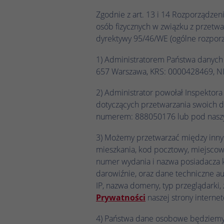
Zgodnie z art. 13 i 14 Rozporządzen
osób fizycznych w związku z przet
dyrektywy 95/46/WE (ogólne rozporz
1) Administratorem Państwa danych o
657 Warszawa, KRS: 0000428469, N
2) Administrator powołał Inspektor
dotyczących przetwarzania swoich 
numerem: 888050176 lub pod nasz
3) Możemy przetwarzać między innym
mieszkania, kod pocztowy, miejscow
numer wydania i nazwa posiadacza ka
darowiźnie, oraz dane techniczne au
IP, nazwa domeny, typ przeglądarki, 
Prywatności
naszej strony interne
4) Państwa dane osobowe będziemy