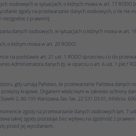
nych osobowych w sytuacjach, o których mowa w art. 17 RODO (n
wycofanie zgody na przetwarzanie danych osobowych, o ile nie 
h niezgodne z prawem);
rzania danych osobowych, w sytuacjach o których mowa w art. 
ch, o którym mowa w art. 20 RODO;
cie na podstawie art. 21 ust. 1 RODO sprzeciwu co do przetw
res Administratora danych (tj. w oparciu o art. 6 ust. 1 pkt f 
nadzoru, gdy uznają Państwo, że przetwarzanie Państwa danych
b przepisy krajowe. Organem właściwym w zakresie ochrony da
awki 2, 00-193 Warszawa, fax: fax. 22 531 03 01, Infolinia: 60
momencie zgody na przetwarzanie danych osobowych (art. 7 ust
aństwa takiej zgody pozostaje bez wpływu na zgodność z prawe
dy przed jej wycofaniem.