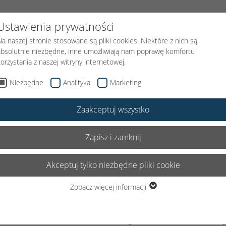
FUNDACJI
PODARUJ UŚMIECH
KLOWN MEDYCZNY
AKTUAL
Ustawienia prywatności
Na naszej stronie stosowane są pliki cookies. Niektóre z nich są
absolutnie niezbędne, inne umożliwiają nam poprawę komfortu
korzystania z naszej witryny internetowej.
Niezbędne
Analityka
Marketing
Zaakceptuj wszystko
owe
Zapisz i zamknij
Akceptuj tylko niezbędne pliki cookie
Zobacz więcej informacji
Niezbędne
Niezbędne pliki cookie są wymagane do podstawowego
rzetwarzaniu danych osobow
funkcjonowania witryny. Dzięki temu witryna internetowa działa