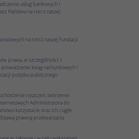
adczenie usług bankowych i
zez Państwa na rzecz naszej
norazowych na rzecz naszej Fundacji
ów prawa, w szczególności z
 prowadzenie ksiąg rachunkowych i
zacji pożytku publicznego -
 dochodzenie roszczeń, tworzenie
internetowych Administratora do
stwo korzystacie oraz ich ciągłe
podstawą prawną przetwarzania
zane w zakresie i w celu wskazanym