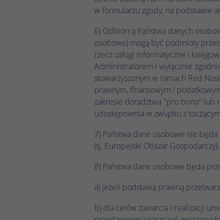
w formularzu zgody, na podstawie art.
6) Odbiorcą Państwa danych osobow
osobowe) mogą być podmioty przetw
rzecz usługi informatyczne i księg
Administratorem i wyłącznie zgodni
stowarzyszonym w ramach Red Noses I
prawnym, finansowym i podatkowym 
zakresie doradztwa "pro bono" lub ni
udostępnienia w związku z toczący
7) Państwa dane osobowe nie będa 
(tj. Europejski Obszar Gospodarczy).
8) Państwa dane osobowe będa przet
a) jeżeli podstawą prawną przetwar
b) dla celów zawarcia i realizacji
przedawnienia roszczeń związanych