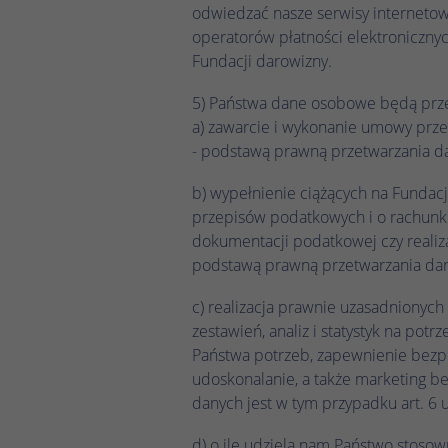
odwiedzać nasze serwisy internetow
operatorów płatności elektronicznyc
Fundacji darowizny.
5) Państwa dane osobowe będą prze
a) zawarcie i wykonanie umowy prze
- podstawą prawną przetwarzania dan
b) wypełnienie ciążących na Fundac
przepisów podatkowych i o rachunk
dokumentacji podatkowej czy realiz
podstawą prawną przetwarzania danyc
c) realizacja prawnie uzasadnionych
zestawień, analiz i statystyk na po
Państwa potrzeb, zapewnienie bezpie
udoskonalanie, a także marketing b
danych jest w tym przypadku art. 6 us
d) o ile udzielą nam Państwo stoso