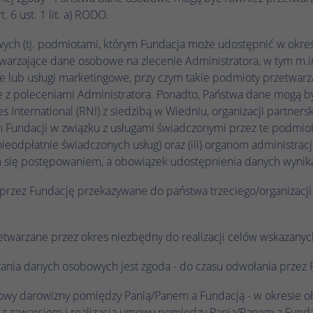
podczas kolejnych wizyt na tej samej stronie
 6 ust. 1 lit. a) RODO.
zostaną powiązane z tym samym identyfikatorem
użytkownika.
ych (tj. podmiotami, którym Fundacja może udostępnić w okre
arzające dane osobowe na zlecenie Administratora, w tym m.i
owe lub usługi marketingowe, przy czym takie podmioty przetwa
Nazwa
_clsk
e z poleceniami Administratora. Ponadto, Państwa dane mogą b
Dostawca
Microsoft Clarity
nternational (RNI) z siedzibą w Wiedniu, organizacji partnerski
Fundacji w związku z usługami świadczonymi przez te podmioty
Czas trwania
1 dzień
eodpłatnie świadczonych usług) oraz (iii) organom administracji
m się postępowaniem, a obowiązek udostępnienia danych wynik
Microsoft Clarity ustawia ten plik cookie w celu
Zamiar
przechowywania i konsolidowania odsłon strony
przez Fundację przekazywane do państwa trzeciego/organizac
użytkownika w jedno nagranie sesji.
warzane przez okres niezbędny do realizacji celów wskazanych 
Nazwa
_hjSession_.*
zania danych osobowych jest zgoda - do czasu odwołania przez 
Dostawca
Hotjar
 umowy darowizny pomiędzy Panią/Panem a Fundacją - w okresie
Czas trwania
1 godzina
 z zawarciem i realizacją umowy pomiędzy Panią/Panem a Funda