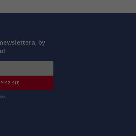
 newslettera, by
o!
PISZ SIĘ
ości