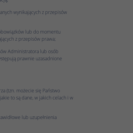
anych wynikających z przepisów
h obowiązków lub do momentu
jących z przepisów prawa;
esów Administratora lub osób
występują prawnie uzasadnione
za (tzn. możecie się Państwo
kie to są dane, w jakich celach i w
rawidłowe lub uzupełnienia