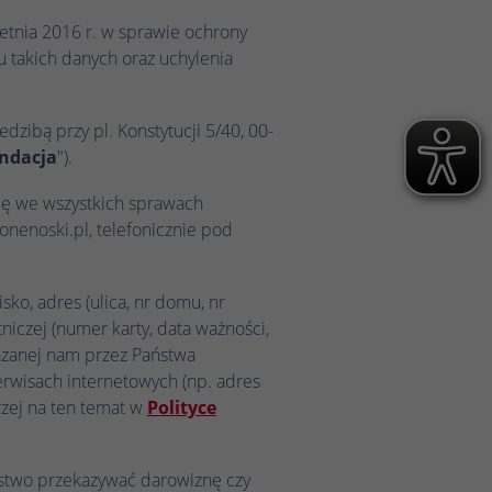
ietnia 2016 r. w sprawie ochrony
 takich danych oraz uchylenia
zibą przy pl. Konstytucji 5/40, 00-
ndacja
").
ię we wszystkich sprawach
enoski.pl, telefonicznie pod
o, adres (ulica, nr domu, nr
iczej (numer karty, data ważności,
kazanej nam przez Państwa
erwisach internetowych (np. adres
erzej na ten temat w
Polityce
stwo przekazywać darowiznę czy