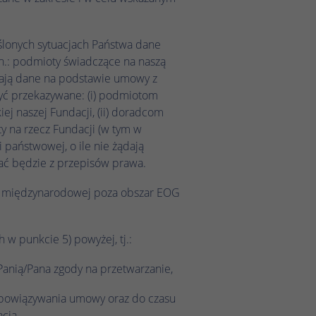
ślonych sytuacjach Państwa dane
n.: podmioty świadczące na naszą
rzają dane na podstawie umowy z
yć przekazywane: (i) podmiotom
ej naszej Fundacji, (ii) doradcom
 na rzecz Fundacji (w tym w
 państwowej, o ile nie żądają
ać będzie z przepisów prawa.
ji międzynarodowej poza obszar EOG
w punkcie 5) powyżej, tj.:
Panią/Pana zgody na przetwarzanie,
 obowiązywania umowy oraz do czasu
cją,