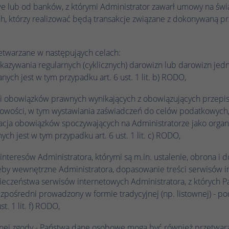
historycznego przechowywania wprowadzonych
Nazwa
_gcl_au
e lub od banków, z którymi Administrator zawarł umowy na świ
Nazwa
_ga_.*
ustawień, jeśli operator strony internetowej tak
h, którzy realizować będą transakcje związane z dokonywaną pr
to skonfigurował.
Dostawca
Google Ads
Dostawca
Google Analytics
Czas trwania
3 miesiące
twarzane w następująych celach:
Czas trwania
1 rok 1 miesiąc 4 dni
kazywania regularnych (cyklicznych) darowizn lub darowizn jed
Google Tag Manager ustawia ten plik cookie w
ych jest w tym przypadku art. 6 ust. 1 lit. b) RODO,
Google Analytics ustawia ten plik cookie do
Zamiar
Zamiar
celu eksperymentowania z efektywnością reklam
przechowywania i liczenia odsłon strony.
witryn internetowych korzystających z ich usług.
ji obowiązków prawnych wynikających z obowiązujących przepis
owości, w tym wystawiania zaświadczeń do celów podatkowych,
Nazwa
_clck
acja obowiązków spoczywających na Administratorze jako organi
Nazwa
IDE
h jest w tym przypadku art. 6 ust. 1 lit. c) RODO,
Dostawca
Microsoft Clarity
Dostawca
Google DoubleClick
 interesów Administratora, którymi są m.in. ustalenie, obrona i
Czas trwania
1 rok
trzeby wewnętrzne Administratora, dopasowanie treści serwisów 
Czas trwania
13 miesięcy
czeństwa serwisów internetowych Administratora, z których Pań
Microsoft Clarity ustawia ten plik cookie, aby
Targetowanie/remarketing, pomiar skuteczności
ezpośredni prowadzony w formie tradycyjnej (np. listownej) - 
zachować identyfikator użytkownika Clarity
Zamiar
reklam
t. 1 lit. f) RODO,
przeglądarki i ustawienia wyłącznie dla tej witryny.
Zamiar
Gwarantuje to, że działania podejmowane
wnej zgody - Państwa dane osobowe mogą być również przetwar