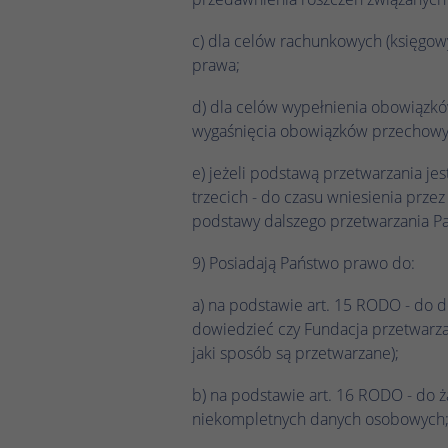
c) dla celów rachunkowych (księgo
prawa;
d) dla celów wypełnienia obowiązk
wygaśnięcia obowiązków przechowyw
e) jeżeli podstawą przetwarzania je
trzecich - do czasu wniesienia prze
podstawy dalszego przetwarzania Pa
9) Posiadają Państwo prawo do:
a) na podstawie art. 15 RODO - do 
dowiedzieć czy Fundacja przetwarza P
jaki sposób są przetwarzane);
b) na podstawie art. 16 RODO - do 
niekompletnych danych osobowych