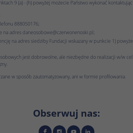
tach 9 (a) - (h) powyżej możecie Państwo wykonać kontaktując 
;
elefonu 888050176;
nie na adres daneosobowe@czerwonenoski.pl;
encję na adres siedziby Fundacji wskazany w punkcie 1) powyże
sobowych jest dobrowolne, ale niezbędne do realizacji w/w ce
zny.
zane w sposób zautomatyzowany, ani w formie profilowania.
Obserwuj nas: