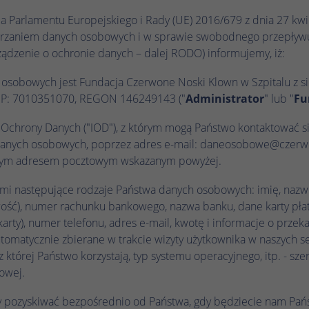
prawidłowo.
ia Parlamentu Europejskiego i Rady (UE) 2016/679 z dnia 27 kw
Nazwa
Wyświetl informacje o plikach cookie
cookie_optin
warzaniem danych osobowych i w sprawie swobodnego przepływu
ądzenie o ochronie danych – dalej RODO) informujemy, iż:
Dostawca
TYPO3
Analityka
sobowych jest Fundacja Czerwone Noski Klown w Szpitalu z sied
Czas trwania
1 rok
IP: 7010351070, REGON 146249143 ("
Administrator
" lub "
Fu
Nazwa
Wyświetl informacje o plikach cookie
_ga
Ten plik cookie służy do zapisywania ustawień
a Ochrony Danych ("IOD"), z którym mogą Państwo kontaktować s
Zamiar
Dostawca
Google Analytics
plików cookie dla tej witryny internetowej.
Marketing
danych osobowych, poprzez adres e-mail: daneosobowe@czerwon
Czas trwania
1 rok 1 miesiąc 4 dni
ym adresem pocztowym wskazanym powyżej.
Nazwa
Wyświetl informacje o plikach cookie
_fbp
Nazwa
SgCookieOptin.lastPreferences
Plik cookie _ga, instalowany przez Google
i następujące rodzaje Państwa danych osobowych: imię, nazwisk
Dostawca
Meta Pixel
Analytics, oblicza dane dotyczące odwiedzających,
ość), numer rachunku bankowego, nazwa banku, dane karty płatn
Dostawca
TYPO3
sesji i kampanii, a także śledzi wykorzystanie
rty), numer telefonu, adres e-mail, kwotę i informacje o prze
Czas trwania
3 miesiące
Zamiar
witryny na potrzeby raportu analitycznego witryny.
Czas trwania
1 rok
tomatycznie zbierane w trakcie wizyty użytkownika w naszych s
Plik cookie przechowuje informacje anonimowo i
z której Państwo korzystają, typ systemu operacyjnego, itp. - sz
Facebook ustawia ten plik cookie w celu
przypisuje losowo wygenerowany numer w celu
Zamiar
Ta wartość zapisuje Twoje ustawienia zgody.
towej.
przechowywania i śledzenia interakcji.
rozpoznania unikalnych gości.
Obejmuje to między innymi losowo
wygenerowany identyfikator służący do
 pozyskiwać bezpośrednio od Państwa, gdy będziecie nam Pań
Zamiar