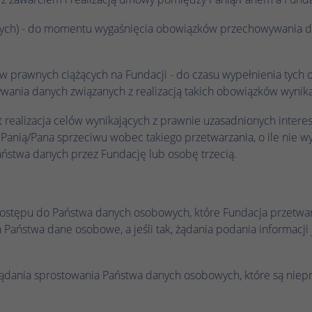
Hotjar ustawia ten plik cookie, aby zapewnić, że
wych) - do momentu wygaśnięcia obowiązków przechowywania d
dane z kolejnych wizyt w tej samej witrynie
zostaną przypisane do tego samego
Zamiar
identyfikatora użytkownika, który jest
ów prawnych ciążących na Fundacji - do czasu wypełnienia tyc
zachowywany w identyfikatorze użytkownika
ania danych związanych z realizacją takich obowiązków wynika
Hotjar, unikalnym dla tej witryny.
st realizacja celów wynikających z prawnie uzasadnionych inter
z Panią/Pana sprzeciwu wobec takiego przetwarzania, o ile nie 
Nazwa
_hjSessionUser_.*
ństwa danych przez Fundację lub osobę trzecią.
Dostawca
Hotjar
Czas trwania
1 rok
dostępu do Państwa danych osobowych, które Fundacja przetwar
aństwa dane osobowe, a jeśli tak, żądania podania informacji ja
Hotjar ustawia ten plik cookie, aby zapewnić, że
dane z kolejnych wizyt w tej samej witrynie
zostaną przypisane do tego samego
Zamiar
żądania sprostowania Państwa danych osobowych, które są niep
identyfikatora użytkownika, który jest
;
zachowywany w identyfikatorze użytkownika
Hotjar, unikalnym dla tej witryny.