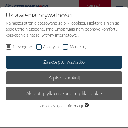
WPŁAĆ 
DAROWIZNĘ
Ustawienia prywatności
Na naszej stronie stosowane są pliki cookies. Niektóre z nich są
absolutnie niezbędne, inne umożliwiają nam poprawę komfortu
korzystania z naszej witryny internetowej.
Wróć
Niezbędne
Analityka
Marketing
Zaakceptuj wszystko
19.CZERWCA 2026
Udostępnij:
Zapisz i zamknij
Akceptuj tylko niezbędne pliki cookie
Działania z PGE
zrealizowane!
Zobacz więcej informacji
Niezbędne
Niezbędne pliki cookie są wymagane do podstawowego
funkcjonowania witryny. Dzięki temu witryna internetowa