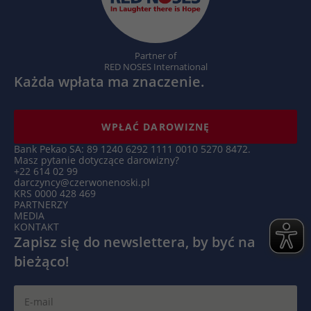
Microsoft Clarity ustawia ten plik cookie,
Targetowanie/remarketing, pomiar
aby zachować identyfikator użytkownika
Zamiar
skuteczności reklam
Clarity przeglądarki i ustawienia wyłącznie
Zamiar
dla tej witryny. Gwarantuje to, że działania
Partner of
podejmowane podczas kolejnych wizyt na
RED NOSES International
Każda wpłata ma znaczenie.
tej samej stronie zostaną powiązane z tym
samym identyfikatorem użytkownika.
WPŁAĆ DAROWIZNĘ
Nazwa
_clsk
Bank Pekao SA: 89 1240 6292 1111 0010 5270 8472.
Masz pytanie dotyczące darowizny?
Dostawca
Microsoft Clarity
+22 614 02 99
darczyncy@czerwonenoski.pl
KRS 0000 428 469
Czas
PARTNERZY
1 dzień
trwania
MEDIA
KONTAKT
Zapisz się do newslettera, by być na
Microsoft Clarity ustawia ten plik cookie w
bieżąco!
celu przechowywania i konsolidowania
Zamiar
odsłon strony użytkownika w jedno
nagranie sesji.