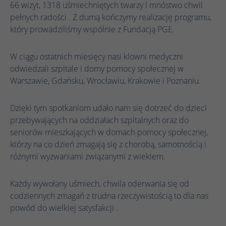
działa prawidłowo.
66 wizyt, 1318 uśmiechniętych twarzy i mnóstwo chwil
pełnych radości . Z dumą kończymy realizację programu,
Nazwa
Wyświetl informacje o plikach cookie
cookie_optin
który prowadziliśmy wspólnie z Fundacją PGE.
Dostawca
TYPO3
Analityka
W ciągu ostatnich miesięcy nasi klowni medyczni
Czas
odwiedzali szpitale i domy pomocy społecznej w
1 rok
Nazwa
Wyświetl informacje o plikach cookie
_ga
trwania
Warszawie, Gdańsku, Wrocławiu, Krakowie i Poznaniu.
Dostawca
Google Analytics
Ten plik cookie służy do zapisywania
Marketing
Dzięki tym spotkaniom udało nam się dotrzeć do dzieci
Zamiar
ustawień plików cookie dla tej witryny
Czas
przebywających na oddziałach szpitalnych oraz do
internetowej.
1 rok 1 miesiąc 4 dni
Nazwa
Wyświetl informacje o plikach cookie
_fbp
trwania
seniorów mieszkających w domach pomocy społecznej,
którzy na co dzień zmagają się z chorobą, samotnością i
Dostawca
Meta Pixel
Plik cookie _ga, instalowany przez Google
Nazwa
SgCookieOptin.lastPreferences
różnymi wyzwaniami związanymi z wiekiem.
Analytics, oblicza dane dotyczące
Czas
odwiedzających, sesji i kampanii, a także
3 miesiące
Dostawca
TYPO3
trwania
śledzi wykorzystanie witryny na potrzeby
Każdy wywołany uśmiech, chwila oderwania się od
Zamiar
raportu analitycznego witryny. Plik cookie
codziennych zmagań z trudna rzeczywistością to dla nas
Czas
Facebook ustawia ten plik cookie w celu
1 rok
przechowuje informacje anonimowo i
Zamiar
powód do wielkiej satysfakcji .
trwania
przechowywania i śledzenia interakcji.
przypisuje losowo wygenerowany numer w