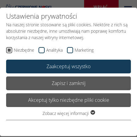
WPŁAĆ 
DAROWIZNĘ
Ustawienia prywatności
Na naszej stronie stosowane są pliki cookies. Niektóre z nich są
absolutnie niezbędne, inne umożliwiają nam poprawę komfortu
korzystania z naszej witryny internetowej.
Niezbędne
Analityka
Marketing
Media o nas
Zaakceptuj wszystko
Zapisz i zamknij
Media o nas
Akceptuj tylko niezbędne pliki cookie
Zobacz więcej informacji
Niezbędne
25
Anioł w przebraniu klauna.
Niezbędne pliki cookie są wymagane do podstawowego
CZE
Wywiad rzeka z Moniką
funkcjonowania witryny. Dzięki temu witryna internetowa
2026