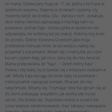
działa prawidłowo.
im mamy. Dziewczyny mają ok. 11 lat. Jedna z nich jest w
spektrum autyzmu. Stajemy w drzwiach i pytamy, czy
Nazwa
Wyświetl informacje o plikach cookie
cookie_optin
możemy wejść do środka. Ola - starsza z nich - potakuje,
obie mamy również zapraszająco machają nam na
Dostawca
TYPO3
Analityka
powitanie. Jednak Kaja - dziewczynka w spektrum nie
Czas
odpowiada, nie widzimy też jej reakcji. Robimy trzy kroki
1 rok
Nazwa
Wyświetl informacje o plikach cookie
_ga
trwania
do przodu. Doktor Eleonora Grzebień jako moja
przełożona instruuje mnie, że po wejściu należy się
Dostawca
Google Analytics
Ten plik cookie służy do zapisywania
Marketing
przywitać z pacjentami. Witam się z mamą Kai, po czym
Zamiar
ustawień plików cookie dla tej witryny
kucam i pytam Kaję, jak chce, żeby się do niej zwracać.
Czas
internetowej.
1 rok 1 miesiąc 4 dni
Nazwa
Wyświetl informacje o plikach cookie
_fbp
trwania
Mama podpowiada, że "Kaja". "- Dzień dobry Kaju" -
mówię i idę dalej, by przywitać się z kolejnymi osobami w
Dostawca
Meta Pixel
Plik cookie _ga, instalowany przez Google
sali. Wtedy Kaja wyciąga do mnie rękę na powitanie i
Nazwa
SgCookieOptin.lastPreferences
Analytics, oblicza dane dotyczące
intencjonalnie nawiązuje kontakt. Wracam do niej
Czas
odwiedzających, sesji i kampanii, a także
3 miesiące
Dostawca
TYPO3
natychmiast. Witamy się. Trzymając rękę Kai zginam się aż
trwania
śledzi wykorzystanie witryny na potrzeby
Zamiar
do ziemi pokazując wszystkim, jak wielką siłę ma jej
raportu analitycznego witryny. Plik cookie
Czas
Facebook ustawia ten plik cookie w celu
uścisk. Ola śmieje się. Stopniowo widzę w oczach Kai
1 rok
przechowuje informacje anonimowo i
Zamiar
trwania
przechowywania i śledzenia interakcji.
coraz większe zainteresowanie, chęć zabawy i nawiązania
przypisuje losowo wygenerowany numer w
kontaktu. Przechodzę dalej, jednak dziewczynka