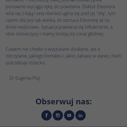
celu rozpoznania unikalnych gości.
Ta wartość zapisuje Twoje ustawienia
ponownie wyciąga rękę do powitania. Doktor Eleonora
zgody. Obejmuje to między innymi losowo
Nazwa
_gcl_au
wita się z Kają i ona również ugina się pod jej "siłą", tym
wygenerowany identyfikator służący do
Zamiar
Nazwa
_ga_.*
razem siła jest tak wielka, że odrzuca Eleonorę aż na
historycznego przechowywania
Dostawca
Google Ads
drzwi wejściowe. Sytuacja powtarza się kilkakrotnie, a
wprowadzonych ustawień, jeśli operator
Dostawca
Google Analytics
strony internetowej tak to skonfigurował.
obie dziewczyny i mamy śmieją się coraz głośniej.
Czas
3 miesiące
trwania
Czas
1 rok 1 miesiąc 4 dni
Czasem nie chodzi o wyszukane działanie, ale o
trwania
Google Tag Manager ustawia ten plik
odczytanie, jakiego kontaktu i jakiej zabawy w danej chwili
cookie w celu eksperymentowania z
Google Analytics ustawia ten plik cookie do
Zamiar
potrzebuje dziecko.
Zamiar
efektywnością reklam witryn internetowych
przechowywania i liczenia odsłon strony.
korzystających z ich usług.
- Dr Eugenia Pluj
Nazwa
_clck
Nazwa
IDE
Dostawca
Microsoft Clarity
Obserwuj nas:
Dostawca
Google DoubleClick
Czas
1 rok
Czas
trwania
13 miesięcy
trwania