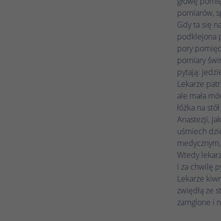
głowę pomięd
pomiarów, s
Gdy ta się n
podklejona p
pory pomiędz
pomiary świn
pytają: jedz
Lekarze patr
ale mała mów
łóżka na stó
Anastezji, j
uśmiech dzie
medycznym, 
Wtedy lekarz
i za chwilę 
Lekarze kiwn
zwiędłą ze s
zamglone i n