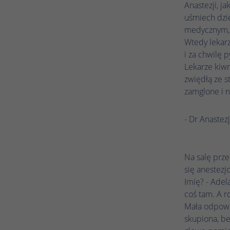
Anastezji, j
uśmiech dzie
medycznym, 
Wtedy lekarz
i za chwilę 
Lekarze kiwn
zwiędłą ze s
zamglone i n
- Dr Anastez
Na salę prze
się anestezj
Imię? - Adela
coś tam. A r
Mała odpowia
skupiona, be