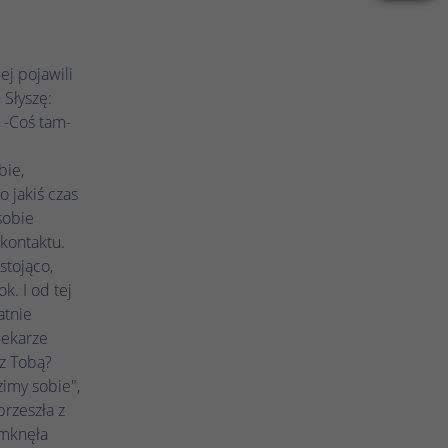
ej pojawili
 Słyszę:
? -Coś tam-
bie,
 jakiś czas
sobie
kontaktu.
stojąco,
k. I od tej
atnie
lekarze
 z Tobą?
zimy sobie",
przeszła z
umknęła