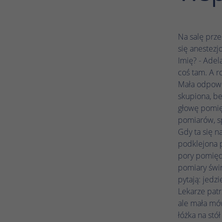
Na salę prze
się anestezj
Imię? - Adela
coś tam. A r
Mała odpowia
skupiona, be
głowę pomięd
pomiarów, s
Gdy ta się n
podklejona p
pory pomiędz
pomiary świn
pytają: jedz
Lekarze patr
ale mała mów
łóżka na stó