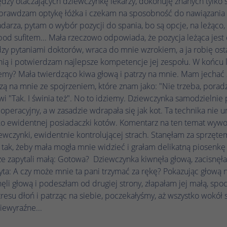
zy otaczających dziewczynkę lekarzy, dokonuję znanych tylko 
podczas kolejnych wizyt na tej samej stronie
prawdzam optykę łóżka i czekam na sposobność do nawiązania 
zostaną powiązane z tym samym identyfikatorem
adarza, pytam o wybór pozycji do spania, bo są opcje, na leżąco, 
użytkownika.
od sufitem... Mała rzeczowo odpowiada, że pozycja leżąca jest o
y pytaniami doktorów, wraca do mnie wzrokiem, a ja robię ost
Nazwa
_clsk
ią i potwierdzam najlepsze kompetencje jej zespołu. W końcu 
iemy? Mała twierdząco kiwa głową i patrzy na mnie. Mam jechać
Dostawca
Microsoft Clarity
zą na mnie ze spojrzeniem, które znam jako: "Nie trzeba, porad
i "Tak. I świnia też". No to idziemy. Dziewczynka samodzielnie 
Czas trwania
1 dzień
ł operacyjny, a w zasadzie wdrapała się jak kot. Ta technika nie 
ako ewidentnej posiadaczki kotów. Komentarz na ten temat wywoł
Microsoft Clarity ustawia ten plik cookie w celu
Zamiar
przechowywania i konsolidowania odsłon strony
wczynki, ewidentnie kontrolującej strach. Stanęłam za sprzęte
użytkownika w jedno nagranie sesji.
tak, żeby mała mogła mnie widzieć i grałam delikatną piosenkę
e zapytali małą: Gotowa? Dziewczynka kiwnęła głową, zacisnęł
pyta: A czy może mnie ta pani trzymać za rękę? Pokazując głową 
Nazwa
_hjSession_.*
ęli głową i podeszłam od drugiej strony, złapałam jej małą, spoc
tresu dłoń i patrząc na siebie, poczekałyśmy, aż wszystko wokół s
Dostawca
Hotjar
iewyraźne...
Czas trwania
1 godzina