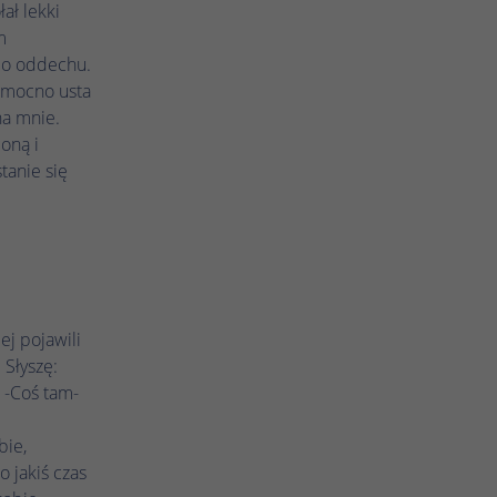
ał lekki
m
 o oddechu.
a mocno usta
na mnie.
oną i
tanie się
ej pojawili
 Słyszę:
? -Coś tam-
bie,
 jakiś czas