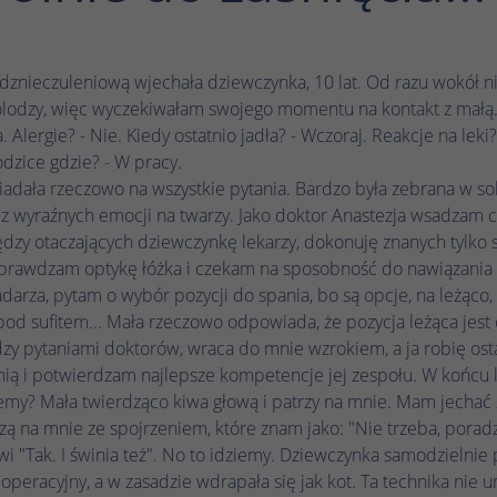
prawidłowo.
Nazwa
Wyświetl informacje o plikach cookie
cookie_optin
dznieczuleniową wjechała dziewczynka, 10 lat. Od razu wokół ni
Dostawca
TYPO3
olodzy, więc wyczekiwałam swojego momentu na kontakt z małą.
Analityka
. Alergie? - Nie. Kiedy ostatnio jadła? - Wczoraj. Reakcje na leki
Czas trwania
1 rok
Nazwa
Wyświetl informacje o plikach cookie
_ga
odzice gdzie? - W pracy.
dała rzeczowo na wszystkie pytania. Bardzo była zebrana w so
Ten plik cookie służy do zapisywania ustawień
Zamiar
Dostawca
Google Analytics
z wyraźnych emocji na twarzy. Jako doktor Anastezja wsadzam co
plików cookie dla tej witryny internetowej.
Marketing
zy otaczających dziewczynkę lekarzy, dokonuję znanych tylko 
Czas trwania
1 rok 1 miesiąc 4 dni
prawdzam optykę łóżka i czekam na sposobność do nawiązania 
Nazwa
Wyświetl informacje o plikach cookie
_fbp
Nazwa
SgCookieOptin.lastPreferences
adarza, pytam o wybór pozycji do spania, bo są opcje, na leżąco, 
Plik cookie _ga, instalowany przez Google
Dostawca
Meta Pixel
od sufitem... Mała rzeczowo odpowiada, że pozycja leżąca jest o
Analytics, oblicza dane dotyczące odwiedzających,
Dostawca
TYPO3
y pytaniami doktorów, wraca do mnie wzrokiem, a ja robię ost
sesji i kampanii, a także śledzi wykorzystanie
Czas trwania
3 miesiące
ią i potwierdzam najlepsze kompetencje jej zespołu. W końcu 
Zamiar
witryny na potrzeby raportu analitycznego witryny.
Czas trwania
1 rok
iemy? Mała twierdząco kiwa głową i patrzy na mnie. Mam jechać
Plik cookie przechowuje informacje anonimowo i
Facebook ustawia ten plik cookie w celu
przypisuje losowo wygenerowany numer w celu
Zamiar
zą na mnie ze spojrzeniem, które znam jako: "Nie trzeba, porad
Ta wartość zapisuje Twoje ustawienia zgody.
przechowywania i śledzenia interakcji.
rozpoznania unikalnych gości.
i "Tak. I świnia też". No to idziemy. Dziewczynka samodzielnie 
Obejmuje to między innymi losowo
wygenerowany identyfikator służący do
ł operacyjny, a w zasadzie wdrapała się jak kot. Ta technika nie 
Zamiar