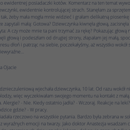
historycznego przechowywania wprowadzonych
ako ewidentnej posiadaczki kotów. Komentarz na ten temat wywoł
Nazwa
_gcl_au
Nazwa
_ga_.*
ustawień, jeśli operator strony internetowej tak
wczynki, ewidentnie kontrolującej strach. Stanęłam za sprzęte
to skonfigurował.
Dostawca
Google Ads
tak, żeby mała mogła mnie widzieć i grałam delikatną piosenkę
Dostawca
Google Analytics
e zapytali małą: Gotowa? Dziewczynka kiwnęła głową, zacisnęł
Czas trwania
3 miesiące
pyta: A czy może mnie ta pani trzymać za rękę? Pokazując głową 
Czas trwania
1 rok 1 miesiąc 4 dni
ęli głową i podeszłam od drugiej strony, złapałam jej małą, spoc
Google Tag Manager ustawia ten plik cookie w
Google Analytics ustawia ten plik cookie do
tresu dłoń i patrząc na siebie, poczekałyśmy, aż wszystko wokół s
Zamiar
Zamiar
celu eksperymentowania z efektywnością reklam
przechowywania i liczenia odsłon strony.
iewyraźne...
witryn internetowych korzystających z ich usług.
ja Ojacie
Nazwa
_clck
Nazwa
IDE
Dostawca
Microsoft Clarity
Dostawca
Google DoubleClick
dznieczuleniową wjechała dziewczynka, 10 lat. Od razu wokół ni
Czas trwania
1 rok
olodzy, więc wyczekiwałam swojego momentu na kontakt z małą.
Czas trwania
13 miesięcy
. Alergie? - Nie. Kiedy ostatnio jadła? - Wczoraj. Reakcje na leki
Microsoft Clarity ustawia ten plik cookie, aby
odzice gdzie? - W pracy.
Targetowanie/remarketing, pomiar skuteczności
zachować identyfikator użytkownika Clarity
Zamiar
reklam
dała rzeczowo na wszystkie pytania. Bardzo była zebrana w so
przeglądarki i ustawienia wyłącznie dla tej witryny.
z wyraźnych emocji na twarzy. Jako doktor Anastezja wsadzam co
Zamiar
Gwarantuje to, że działania podejmowane