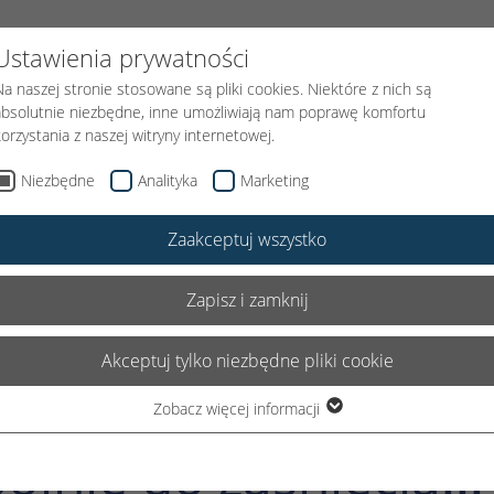
FUNDACJI
PODARUJ UŚMIECH
KLOWN MEDYCZNY
AKTUAL
Ustawienia prywatności
Na naszej stronie stosowane są pliki cookies. Niektóre z nich są
absolutnie niezbędne, inne umożliwiają nam poprawę komfortu
korzystania z naszej witryny internetowej.
Niezbędne
Analityka
Marketing
Zaakceptuj wszystko
Zapisz i zamknij
2025
Akceptuj tylko niezbędne pliki cookie
Zobacz więcej informacji
Niezbędne
lnie do zaśnięcia...
Niezbędne pliki cookie są wymagane do podstawowego
funkcjonowania witryny. Dzięki temu witryna internetowa działa