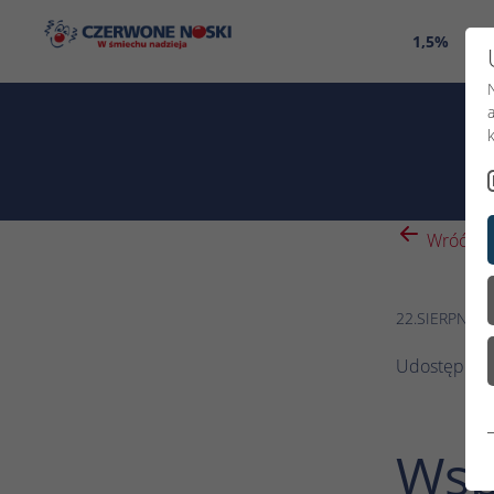
1,5%
O 
Wróć
22.SIERPNIA 
Udostępnij:
Wspó