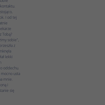
sobie
kontaktu.
stojąco,
k. I od tej
atnie
lekarze
 z Tobą?
zimy sobie",
przeszła z
umknęła
ał lekki
m
 o oddechu.
a mocno usta
na mnie.
oną i
tanie się