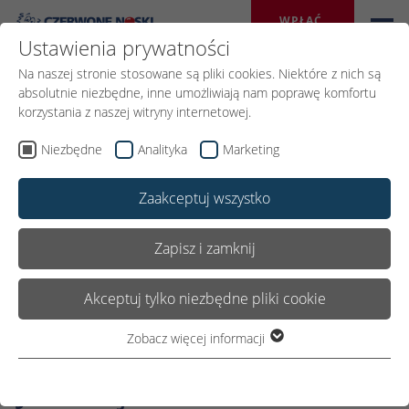
WPŁAĆ 
DAROWIZNĘ
Ustawienia prywatności
Na naszej stronie stosowane są pliki cookies. Niektóre z nich są
absolutnie niezbędne, inne umożliwiają nam poprawę komfortu
korzystania z naszej witryny internetowej.
Wróć
Niezbędne
Analityka
Marketing
Zaakceptuj wszystko
18.GRUDNIA 2020
Udostępnij:
Zapisz i zamknij
Akceptuj tylko niezbędne pliki cookie
Czerwone Noski
odwiedziły seniorów w
Zobacz więcej informacji
Niezbędne
Niezbędne pliki cookie są wymagane do podstawowego
Jeleniej Górze
funkcjonowania witryny. Dzięki temu witryna internetowa