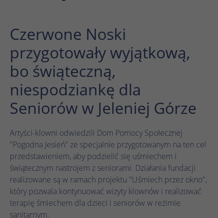
działa prawidłowo.
Nazwa
Wyświetl informacje o plikach cookie
cookie_optin
Czerwone Noski
Dostawca
TYPO3
przygotowały wyjątkową,
Analityka
Czas
bo świąteczną,
1 rok
Nazwa
Wyświetl informacje o plikach cookie
_ga
trwania
niespodziankę dla
Dostawca
Google Analytics
Ten plik cookie służy do zapisywania
Marketing
Seniorów w Jeleniej Górze
Zamiar
ustawień plików cookie dla tej witryny
Czas
internetowej.
1 rok 1 miesiąc 4 dni
Nazwa
Wyświetl informacje o plikach cookie
_fbp
trwania
Artyści-klowni odwiedzili Dom Pomocy Społecznej
Dostawca
Meta Pixel
Plik cookie _ga, instalowany przez Google
"Pogodna Jesień" ze specjalnie przygotowanym na ten cel
Nazwa
SgCookieOptin.lastPreferences
Analytics, oblicza dane dotyczące
przedstawieniem, aby podzielić się uśmiechem i
Czas
odwiedzających, sesji i kampanii, a także
3 miesiące
świątecznym nastrojem z seniorami. Działania fundacji
Dostawca
TYPO3
trwania
śledzi wykorzystanie witryny na potrzeby
realizowane są w ramach projektu "Uśmiech przez okno",
Zamiar
raportu analitycznego witryny. Plik cookie
Czas
który pozwala kontynuować wizyty klownów i realizować
Facebook ustawia ten plik cookie w celu
1 rok
przechowuje informacje anonimowo i
Zamiar
trwania
terapię śmiechem dla dzieci i seniorów w reżimie
przechowywania i śledzenia interakcji.
przypisuje losowo wygenerowany numer w
sanitarnym.