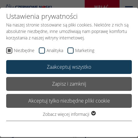
WPŁAĆ 
DAROWIZNĘ
Ustawienia prywatności
Na naszej stronie stosowane są pliki cookies. Niektóre z nich są
absolutnie niezbędne, inne umożliwiają nam poprawę komfortu
korzystania z naszej witryny internetowej.
Wróć
Niezbędne
Analityka
Marketing
Zaakceptuj wszystko
01.WRZEŚNIA 2020
Udostępnij:
Zapisz i zamknij
Akceptuj tylko niezbędne pliki cookie
Dołącz do akcji Henkel
dla Czerwonych Nosków
Zobacz więcej informacji
Niezbędne
Niezbędne pliki cookie są wymagane do podstawowego
i jeszcze dziś „Spraw
funkcjonowania witryny. Dzięki temu witryna internetowa