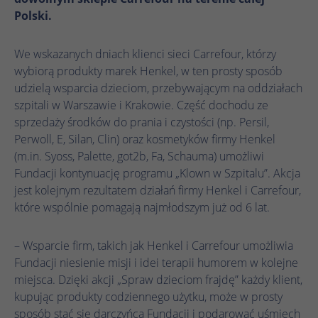
celu rozpoznania unikalnych gości.
Ta wartość zapisuje Twoje ustawienia
Polski.
zgody. Obejmuje to między innymi losowo
Nazwa
_gcl_au
wygenerowany identyfikator służący do
Zamiar
Nazwa
_ga_.*
historycznego przechowywania
We wskazanych dniach klienci sieci Carrefour, którzy
Dostawca
Google Ads
wprowadzonych ustawień, jeśli operator
wybiorą produkty marek Henkel, w ten prosty sposób
Dostawca
Google Analytics
strony internetowej tak to skonfigurował.
Czas
udzielą wsparcia dzieciom, przebywającym na oddziałach
3 miesiące
trwania
szpitali w Warszawie i Krakowie. Część dochodu ze
Czas
1 rok 1 miesiąc 4 dni
sprzedaży środków do prania i czystości (np. Persil,
trwania
Google Tag Manager ustawia ten plik
Perwoll, E, Silan, Clin) oraz kosmetyków firmy Henkel
cookie w celu eksperymentowania z
Google Analytics ustawia ten plik cookie do
Zamiar
(m.in. Syoss, Palette, got2b, Fa, Schauma) umożliwi
Zamiar
efektywnością reklam witryn internetowych
przechowywania i liczenia odsłon strony.
Fundacji kontynuację programu „Klown w Szpitalu”. Akcja
korzystających z ich usług.
jest kolejnym rezultatem działań firmy Henkel i Carrefour,
które wspólnie pomagają najmłodszym już od 6 lat.
Nazwa
_clck
Nazwa
IDE
– Wsparcie firm, takich jak Henkel i Carrefour umożliwia
Dostawca
Microsoft Clarity
Dostawca
Google DoubleClick
Fundacji niesienie misji i idei terapii humorem w kolejne
Czas
miejsca. Dzięki akcji „Spraw dzieciom frajdę” każdy klient,
1 rok
Czas
trwania
13 miesięcy
kupując produkty codziennego użytku, może w prosty
trwania
sposób stać się darczyńcą Fundacji i podarować uśmiech