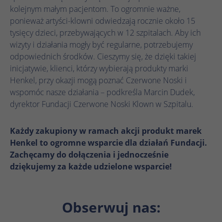
Microsoft Clarity ustawia ten plik cookie,
kolejnym małym pacjentom. To ogromnie ważne,
Targetowanie/remarketing, pomiar
aby zachować identyfikator użytkownika
Zamiar
skuteczności reklam
ponieważ artyści-klowni odwiedzają rocznie około 15
Clarity przeglądarki i ustawienia wyłącznie
tysięcy dzieci, przebywających w 12 szpitalach. Aby ich
Zamiar
dla tej witryny. Gwarantuje to, że działania
wizyty i działania mogły być regularne, potrzebujemy
podejmowane podczas kolejnych wizyt na
odpowiednich środków. Cieszymy się, że dzięki takiej
tej samej stronie zostaną powiązane z tym
inicjatywie, klienci, którzy wybierają produkty marki
samym identyfikatorem użytkownika.
Henkel, przy okazji mogą poznać Czerwone Noski i
wspomóc nasze działania – podkreśla Marcin Dudek,
Nazwa
_clsk
dyrektor Fundacji Czerwone Noski Klown w Szpitalu.
Dostawca
Microsoft Clarity
Każdy zakupiony w ramach akcji produkt marek
Henkel to ogromne wsparcie dla działań Fundacji.
Czas
1 dzień
trwania
Zachęcamy do dołączenia i jednocześnie
dziękujemy za każde udzielone wsparcie!
Microsoft Clarity ustawia ten plik cookie w
celu przechowywania i konsolidowania
Zamiar
odsłon strony użytkownika w jedno
Obserwuj nas:
nagranie sesji.