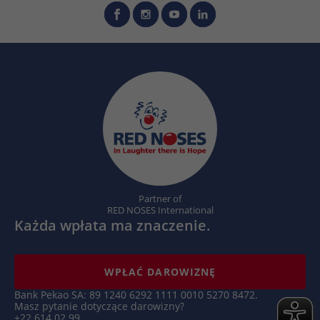
Nazwa
_hjSession_.*
Dostawca
Hotjar
Czas
1 godzina
trwania
Hotjar ustawia ten plik cookie, aby
zapewnić, że dane z kolejnych wizyt w tej
samej witrynie zostaną przypisane do tego
Zamiar
samego identyfikatora użytkownika, który
jest zachowywany w identyfikatorze
Partner of
RED NOSES International
użytkownika Hotjar, unikalnym dla tej
Każda wpłata ma znaczenie.
witryny.
WPŁAĆ DAROWIZNĘ
Nazwa
_hjSessionUser_.*
Bank Pekao SA: 89 1240 6292 1111 0010 5270 8472.
Dostawca
Hotjar
Masz pytanie dotyczące darowizny?
+22 614 02 99