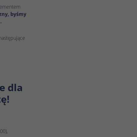
elementem
zny, byśmy
.
następujące
e dla
ę!
00),