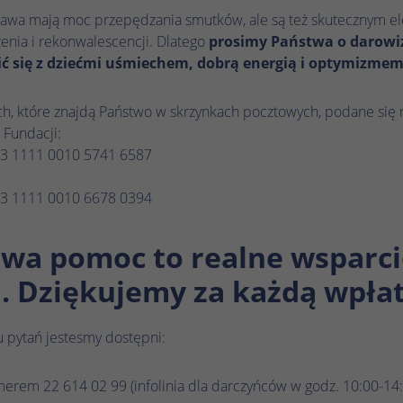
historycznego przechowywania wprowadzonych
Nazwa
_gcl_au
bawa mają moc przepędzania smutków, ale są też skutecznym 
Nazwa
_ga_.*
ustawień, jeśli operator strony internetowej tak
enia i rekonwalescencji. Dlatego
prosimy Państwa o darowi
to skonfigurował.
Dostawca
Google Ads
Dostawca
Google Analytics
lić się z dziećmi uśmiechem, dobrą energią i optymizmem
Czas trwania
3 miesiące
Czas trwania
1 rok 1 miesiąc 4 dni
ch, które znajdą Państwo w skrzynkach pocztowych, podane się 
Google Tag Manager ustawia ten plik cookie w
 Fundacji:
Google Analytics ustawia ten plik cookie do
Zamiar
Zamiar
celu eksperymentowania z efektywnością reklam
3 1111 0010 5741 6587
przechowywania i liczenia odsłon strony.
witryn internetowych korzystających z ich usług.
3 1111 0010 6678 0394
Nazwa
_clck
Nazwa
IDE
wa pomoc to realne wsparci
Dostawca
Microsoft Clarity
Dostawca
Google DoubleClick
i. Dziękujemy za każdą wpłat
Czas trwania
1 rok
Czas trwania
13 miesięcy
Microsoft Clarity ustawia ten plik cookie, aby
 pytań jestesmy dostępni:
Targetowanie/remarketing, pomiar skuteczności
zachować identyfikator użytkownika Clarity
Zamiar
reklam
przeglądarki i ustawienia wyłącznie dla tej witryny.
rem 22 614 02 99 (infolinia dla darczyńców w godz. 10:00-14:
Zamiar
Gwarantuje to, że działania podejmowane