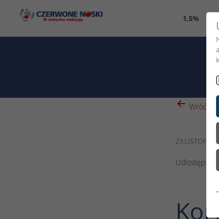
1,5%
O 
Wróć
23.LISTOPADA
Udostępnij:
Kor