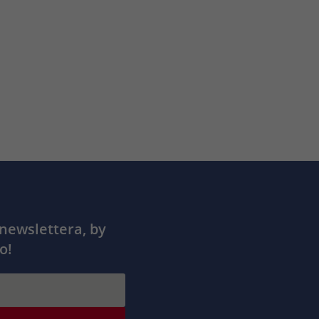
 newslettera, by
o!