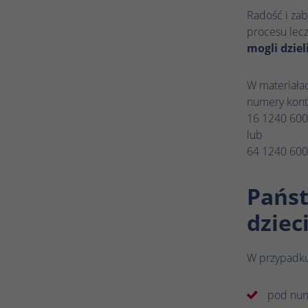
Radość i za
procesu lecz
mogli dzie
W materiała
numery kont
16 1240 600
lub
64 1240 600
Państ
dziec
W przypadku
pod nume