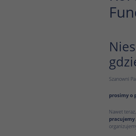
Fun
Nies
gdzi
Szanowni P
prosimy o 
Nawet teraz,
pracujemy
organizujemy