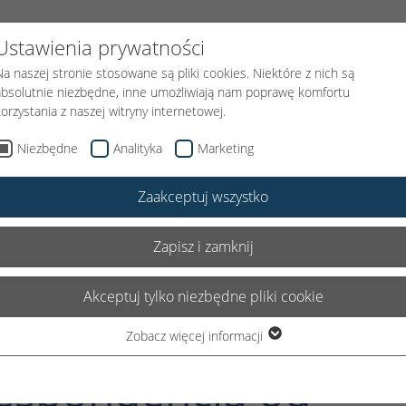
FUNDACJI
PODARUJ UŚMIECH
KLOWN MEDYCZNY
AKTUAL
Ustawienia prywatności
Na naszej stronie stosowane są pliki cookies. Niektóre z nich są
absolutnie niezbędne, inne umożliwiają nam poprawę komfortu
korzystania z naszej witryny internetowej.
Niezbędne
Analityka
Marketing
Zaakceptuj wszystko
Zapisz i zamknij
 2020
Akceptuj tylko niezbędne pliki cookie
Zobacz więcej informacji
Niezbędne
espondencja od
Niezbędne pliki cookie są wymagane do podstawowego
funkcjonowania witryny. Dzięki temu witryna internetowa działa