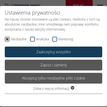
WPŁAĆ 
DAROWIZNĘ
Ustawienia prywatności
Na naszej stronie stosowane są pliki cookies. Niektóre z nich są
absolutnie niezbędne, inne umożliwiają nam poprawę komfortu
korzystania z naszej witryny internetowej.
Wróć
Niezbędne
Analityka
Marketing
Zaakceptuj wszystko
09.MAJA 2025
Udostępnij:
Zapisz i zamknij
Akceptuj tylko niezbędne pliki cookie
Pobiegnij dla
Czerwonych Nosków!
Zobacz więcej informacji
Niezbędne
Niezbędne pliki cookie są wymagane do podstawowego
funkcjonowania witryny. Dzięki temu witryna internetowa