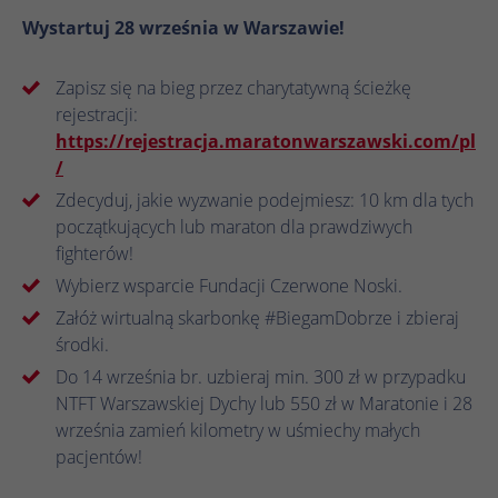
celu rozpoznania unikalnych gości.
Ta wartość zapisuje Twoje ustawienia
Wystartuj 28 września w Warszawie!
zgody. Obejmuje to między innymi losowo
Nazwa
_gcl_au
wygenerowany identyfikator służący do
Zamiar
Nazwa
_ga_.*
historycznego przechowywania
Dostawca
Google Ads
Zapisz się na bieg przez charytatywną ścieżkę
wprowadzonych ustawień, jeśli operator
rejestracji:
Dostawca
Google Analytics
strony internetowej tak to skonfigurował.
Czas
https://rejestracja.maratonwarszawski.com/pl
3 miesiące
trwania
/
Czas
1 rok 1 miesiąc 4 dni
trwania
Zdecyduj, jakie wyzwanie podejmiesz: 10 km dla tych
Google Tag Manager ustawia ten plik
początkujących lub maraton dla prawdziwych
cookie w celu eksperymentowania z
Google Analytics ustawia ten plik cookie do
Zamiar
fighterów!
Zamiar
efektywnością reklam witryn internetowych
przechowywania i liczenia odsłon strony.
korzystających z ich usług.
Wybierz wsparcie Fundacji Czerwone Noski.
Załóż wirtualną skarbonkę #BiegamDobrze i zbieraj
Nazwa
_clck
środki.
Nazwa
IDE
Do 14 września br. uzbieraj min. 300 zł w przypadku
Dostawca
Microsoft Clarity
Dostawca
Google DoubleClick
NTFT Warszawskiej Dychy lub 550 zł w Maratonie i 28
września zamień kilometry w uśmiechy małych
Czas
1 rok
Czas
pacjentów!
trwania
13 miesięcy
trwania