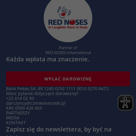
Nazwa
_hjSession_.*
Dostawca
Hotjar
Czas
1 godzina
trwania
Partner of
RED NOSES International
Hotjar ustawia ten plik cookie, aby
Każda wpłata ma znaczenie.
zapewnić, że dane z kolejnych wizyt w tej
samej witrynie zostaną przypisane do tego
Zamiar
samego identyfikatora użytkownika, który
WPŁAĆ DAROWIZNĘ
jest zachowywany w identyfikatorze
Bank Pekao SA: 89 1240 6292 1111 0010 5270 8472.
użytkownika Hotjar, unikalnym dla tej
Masz pytanie dotyczące darowizny?
witryny.
+22 614 02 99
darczyncy@czerwonenoski.pl
KRS 0000 428 469
PARTNERZY
Nazwa
_hjSessionUser_.*
MEDIA
KONTAKT
Zapisz się do newslettera, by być na
Dostawca
Hotjar