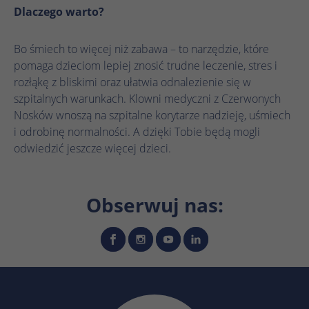
Microsoft Clarity ustawia ten plik cookie,
Dlaczego warto?
Targetowanie/remarketing, pomiar
aby zachować identyfikator użytkownika
Zamiar
skuteczności reklam
Clarity przeglądarki i ustawienia wyłącznie
Bo śmiech to więcej niż zabawa – to narzędzie, które
Zamiar
dla tej witryny. Gwarantuje to, że działania
podejmowane podczas kolejnych wizyt na
pomaga dzieciom lepiej znosić trudne leczenie, stres i
tej samej stronie zostaną powiązane z tym
rozłąkę z bliskimi oraz ułatwia odnalezienie się w
samym identyfikatorem użytkownika.
szpitalnych warunkach. Klowni medyczni z Czerwonych
Nosków wnoszą na szpitalne korytarze nadzieję, uśmiech
i odrobinę normalności. A dzięki Tobie będą mogli
Nazwa
_clsk
odwiedzić jeszcze więcej dzieci.
Dostawca
Microsoft Clarity
Czas
Obserwuj nas:
1 dzień
trwania
Microsoft Clarity ustawia ten plik cookie w
celu przechowywania i konsolidowania
Zamiar
odsłon strony użytkownika w jedno
nagranie sesji.