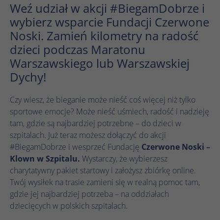
działa prawidłowo.
Weź udział w akcji #BiegamDobrze i
wybierz wsparcie Fundacji Czerwone
Nazwa
Wyświetl informacje o plikach cookie
cookie_optin
Noski. Zamień kilometry na radość
Dostawca
TYPO3
dzieci podczas Maratonu
Analityka
Warszawskiego lub Warszawskiej
Czas
1 rok
Nazwa
Wyświetl informacje o plikach cookie
_ga
Dychy!
trwania
Dostawca
Google Analytics
Ten plik cookie służy do zapisywania
Marketing
Czy wiesz, że bieganie może nieść coś więcej niż tylko
Zamiar
ustawień plików cookie dla tej witryny
sportowe emocje? Może nieść uśmiech, radość i nadzieję
Czas
internetowej.
1 rok 1 miesiąc 4 dni
Nazwa
Wyświetl informacje o plikach cookie
_fbp
tam, gdzie są najbardziej potrzebne – do dzieci w
trwania
szpitalach. Już teraz możesz dołączyć do akcji
Dostawca
Meta Pixel
Plik cookie _ga, instalowany przez Google
#BiegamDobrze i wesprzeć Fundację
Czerwone Noski –
Nazwa
SgCookieOptin.lastPreferences
Analytics, oblicza dane dotyczące
Klown w Szpitalu.
Wystarczy, że wybierzesz
Czas
odwiedzających, sesji i kampanii, a także
3 miesiące
charytatywny pakiet startowy i założysz zbiórkę online.
Dostawca
TYPO3
trwania
śledzi wykorzystanie witryny na potrzeby
Twój wysiłek na trasie zamieni się w realną pomoc tam,
Zamiar
raportu analitycznego witryny. Plik cookie
Czas
gdzie jej najbardziej potrzeba – na oddziałach
Facebook ustawia ten plik cookie w celu
1 rok
przechowuje informacje anonimowo i
Zamiar
trwania
przechowywania i śledzenia interakcji.
dziecięcych w polskich szpitalach.
przypisuje losowo wygenerowany numer w