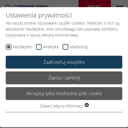
WPŁAĆ 
DAROWIZNĘ
Ustawienia prywatności
Na naszej stronie stosowane są pliki cookies. Niektóre z nich są
absolutnie niezbędne, inne umożliwiają nam poprawę komfortu
korzystania z naszej witryny internetowej.
Wróć
Niezbędne
Analityka
Marketing
Zaakceptuj wszystko
09.PAŹDZIERNIKA 2025
Udostępnij:
Zapisz i zamknij
Akceptuj tylko niezbędne pliki cookie
Poznajcie dr Marcelinę
Maczek!
Zobacz więcej informacji
Niezbędne
Niezbędne pliki cookie są wymagane do podstawowego
Wyjątkowy moment w
funkcjonowania witryny. Dzięki temu witryna internetowa