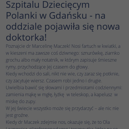
Szpitalu Dziecięcym
działa prawidłowo.
Polanki w Gdańsku - na
Nazwa
Wyświetl informacje o plikach cookie
cookie_optin
oddziale pojawiła się nowa
Dostawca
TYPO3
Analityka
doktorka!
Czas
1 rok
Nazwa
Wyświetl informacje o plikach cookie
_ga
trwania
Poznajcie dr Marcelinę Maczek! Nosi fartuch w kwiatki, a
w kieszeni ma zawsze coś dziwnego: sznurówkę, ziarnko
Dostawca
Google Analytics
Ten plik cookie służy do zapisywania
Marketing
grochu albo mały notatnik, w którym zapisuje śmieszne
Zamiar
ustawień plików cookie dla tej witryny
Czas
rymy, przychodzące jej czasem do głowy.
internetowej.
1 rok 1 miesiąc 4 dni
Nazwa
Wyświetl informacje o plikach cookie
_fbp
trwania
Kiedy wchodzi do sali, nikt nie wie, czy zaraz się potknie,
czy zacytuje wiersz. Czasem robi jedno i drugie.
Dostawca
Meta Pixel
Plik cookie _ga, instalowany przez Google
Uwielbia bawić się słowami i przedmiotami codziennymi:
Nazwa
SgCookieOptin.lastPreferences
Analytics, oblicza dane dotyczące
zamienia mąkę w mgłę, łyżkę w teleskop, a kapelusz w
Czas
odwiedzających, sesji i kampanii, a także
3 miesiące
Dostawca
TYPO3
miskę do zupy.
trwania
śledzi wykorzystanie witryny na potrzeby
Zamiar
W jej świecie wszystko może się przydarzyć – ale nic nie
raportu analitycznego witryny. Plik cookie
Czas
Facebook ustawia ten plik cookie w celu
jest groźne.
1 rok
przechowuje informacje anonimowo i
Zamiar
trwania
przechowywania i śledzenia interakcji.
Kiedy dr Maczek zdejmie nos, okazuje się, że to Ola
przypisuje losowo wygenerowany numer w
Leanowicz, oligofrenopedagog i terapeutka, która na co