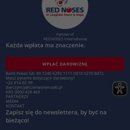
Nazwa
_hjSession_.*
Dostawca
Hotjar
Partner of
Czas
1 godzina
RED NOSES International
trwania
Każda wpłata ma znaczenie.
Hotjar ustawia ten plik cookie, aby
zapewnić, że dane z kolejnych wizyt w tej
WPŁAĆ DAROWIZNĘ
samej witrynie zostaną przypisane do tego
Zamiar
samego identyfikatora użytkownika, który
Bank Pekao SA: 89 1240 6292 1111 0010 5270 8472.
Masz pytanie dotyczące darowizny?
jest zachowywany w identyfikatorze
+22 614 02 99
użytkownika Hotjar, unikalnym dla tej
darczyncy@czerwonenoski.pl
KRS 0000 428 469
witryny.
PARTNERZY
MEDIA
KONTAKT
Nazwa
_hjSessionUser_.*
Zapisz się do newslettera, by być na
bieżąco!
Dostawca
Hotjar