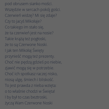
działa prawidłowo.
pod obrusem sianko mości.
Wszędzie w sercach pokój gości.
Nazwa
Wyświetl informacje o plikach cookie
cookie_optin
Czerwień widzę? Mi się zdaje?
Czy to jacyś Mikołaje?
Dostawca
TYPO3
Analityka
Co takiego im stało się,
Czas
że ta czerwień jest na nosie?
1 rok
Nazwa
Wyświetl informacje o plikach cookie
_ga
trwania
Takie krążą też pogłoski,
że to są Czerwone Noski.
Dostawca
Google Analytics
Ten plik cookie służy do zapisywania
Marketing
I jak ten Mikołaj Święty
Zamiar
ustawień plików cookie dla tej witryny
przynieść mogą też prezenty.
Czas
internetowej.
1 rok 1 miesiąc 4 dni
Nazwa
Wyświetl informacje o plikach cookie
_fbp
trwania
Choć nie pędzą gdzieś po niebie,
zjawić mogą się w potrzebie.
Dostawca
Meta Pixel
Plik cookie _ga, instalowany przez Google
Choć ich spotkasz raczej nisko,
Nazwa
SgCookieOptin.lastPreferences
Analytics, oblicza dane dotyczące
niosą ulgę, śmiech i bliskość.
Czas
odwiedzających, sesji i kampanii, a także
3 miesiące
Dostawca
TYPO3
To jest prawda z nieba wzięta:
trwania
śledzi wykorzystanie witryny na potrzeby
Zamiar
o to właśnie chodzi w Święta!
raportu analitycznego witryny. Plik cookie
Czas
Facebook ustawia ten plik cookie w celu
I by był to czas beztroski,
1 rok
przechowuje informacje anonimowo i
Zamiar
trwania
przechowywania i śledzenia interakcji.
życzą Wam Czerwone Noski
przypisuje losowo wygenerowany numer w