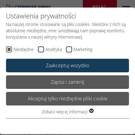
WPŁAĆ 
DAROWIZNĘ
Ustawienia prywatności
Na naszej stronie stosowane są pliki cookies. Niektóre z nich są
absolutnie niezbędne, inne umożliwiają nam poprawę komfortu
korzystania z naszej witryny internetowej.
Wróć
Niezbędne
Analityka
Marketing
Zaakceptuj wszystko
22.GRUDNIA 2025
Udostępnij:
Zapisz i zamknij
Akceptuj tylko niezbędne pliki cookie
Wesołych Świąt!
Zobacz więcej informacji
Niezbędne
Niezbędne pliki cookie są wymagane do podstawowego
Zapach iglastego drzewa,
funkcjonowania witryny. Dzięki temu witryna internetowa
ktoś kolędę cicho śpiewa,