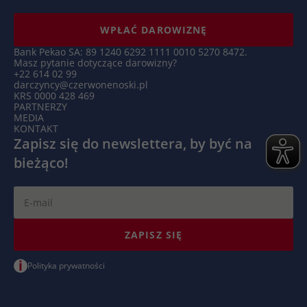
Microsoft Clarity ustawia ten plik cookie,
Targetowanie/remarketing, pomiar
aby zachować identyfikator użytkownika
Zamiar
skuteczności reklam
WPŁAĆ DAROWIZNĘ
Clarity przeglądarki i ustawienia wyłącznie
Zamiar
dla tej witryny. Gwarantuje to, że działania
Bank Pekao SA: 89 1240 6292 1111 0010 5270 8472.
Masz pytanie dotyczące darowizny?
podejmowane podczas kolejnych wizyt na
+22 614 02 99
tej samej stronie zostaną powiązane z tym
darczyncy@czerwonenoski.pl
samym identyfikatorem użytkownika.
KRS 0000 428 469
PARTNERZY
MEDIA
KONTAKT
Nazwa
_clsk
Zapisz się do newslettera, by być na
bieżąco!
Dostawca
Microsoft Clarity
Czas
1 dzień
trwania
ZAPISZ SIĘ
Microsoft Clarity ustawia ten plik cookie w
celu przechowywania i konsolidowania
i
Zamiar
Polityka prywatności
odsłon strony użytkownika w jedno
nagranie sesji.