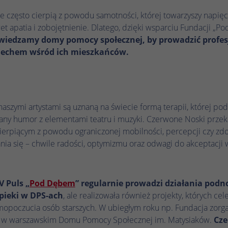
historycznego przechowywania wprowadzonych
Nazwa
_gcl_au
Nazwa
_ga_.*
ustawień, jeśli operator strony internetowej tak
e często cierpią z powodu samotności, której towarzyszy napięci
to skonfigurował.
et apatia i zobojętnienie. Dlatego, dzięki wsparciu Fundacji „Po
Dostawca
Google Ads
Dostawca
Google Analytics
wiedzamy domy pomocy społecznej, by prowadzić profe
Czas trwania
3 miesiące
iechem wśród ich mieszkańców.
Czas trwania
1 rok 1 miesiąc 4 dni
Google Tag Manager ustawia ten plik cookie w
Google Analytics ustawia ten plik cookie do
Zamiar
Zamiar
celu eksperymentowania z efektywnością reklam
przechowywania i liczenia odsłon strony.
witryn internetowych korzystających z ich usług.
naszymi artystami są uznaną na świecie formą terapii, której pod
ny humor z elementami teatru i muzyki. Czerwone Noski przek
Nazwa
_clck
Nazwa
IDE
erpiącym z powodu ograniczonej mobilności, percepcji czy zdo
Dostawca
Microsoft Clarity
a się – chwile radości, optymizmu oraz odwagi do akceptacji 
Dostawca
Google DoubleClick
Czas trwania
1 rok
Czas trwania
13 miesięcy
V Puls „
Pod Dębem
” regularnie prowadzi działania podn
Microsoft Clarity ustawia ten plik cookie, aby
Targetowanie/remarketing, pomiar skuteczności
pieki w DPS-ach
, ale realizowała również projekty, których cel
zachować identyfikator użytkownika Clarity
Zamiar
reklam
opoczucia osób starszych. W ubiegłym roku np. Fundacja zorg
przeglądarki i ustawienia wyłącznie dla tej witryny.
 w warszawskim Domu Pomocy Społecznej im. Matysiaków.
Cz
Zamiar
Gwarantuje to, że działania podejmowane