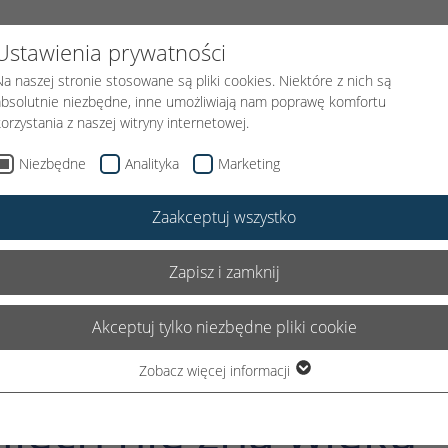
FUNDACJI
PODARUJ UŚMIECH
KLOWN MEDYCZNY
AKTUAL
Ustawienia prywatności
Na naszej stronie stosowane są pliki cookies. Niektóre z nich są
absolutnie niezbędne, inne umożliwiają nam poprawę komfortu
korzystania z naszej witryny internetowej.
Niezbędne
Analityka
Marketing
Zaakceptuj wszystko
Zapisz i zamknij
IKA 2019
Akceptuj tylko niezbędne pliki cookie
Zobacz więcej informacji
Niezbędne
iech nie zna wieku
Niezbędne pliki cookie są wymagane do podstawowego
funkcjonowania witryny. Dzięki temu witryna internetowa działa