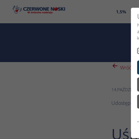
1,5%
O 
Wróć
14.PAŹDZIERN
Udostępnij:
Uśm