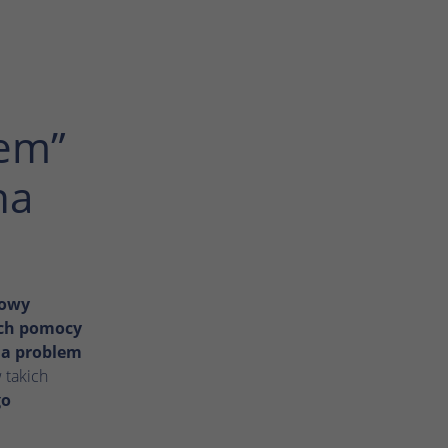
bem”
na
kowy
ach pomocy
na problem
 takich
go