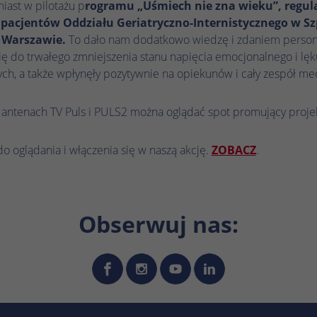
podczas kolejnych wizyt na tej samej stronie
iast w pilotażu p
rogramu „Uśmiech nie zna wieku”, regul
zostaną powiązane z tym samym identyfikatorem
 pacjentów Oddziału Geriatryczno-Internistycznego w Sz
użytkownika.
 Warszawie.
To dało nam dodatkowo wiedzę i zdaniem persone
się do trwałego zmniejszenia stanu napięcia emocjonalnego i lęk
h, a także wpłynęły pozytywnie na opiekunów i cały zespół me
Nazwa
_clsk
Dostawca
Microsoft Clarity
 antenach TV Puls i PULS2 można oglądać spot promujący projek
Czas trwania
1 dzień
 oglądania i włączenia się w naszą akcję.
ZOBACZ
.
Microsoft Clarity ustawia ten plik cookie w celu
Zamiar
przechowywania i konsolidowania odsłon strony
użytkownika w jedno nagranie sesji.
Obserwuj nas:
Nazwa
_hjSession_.*
Dostawca
Hotjar
Czas trwania
1 godzina