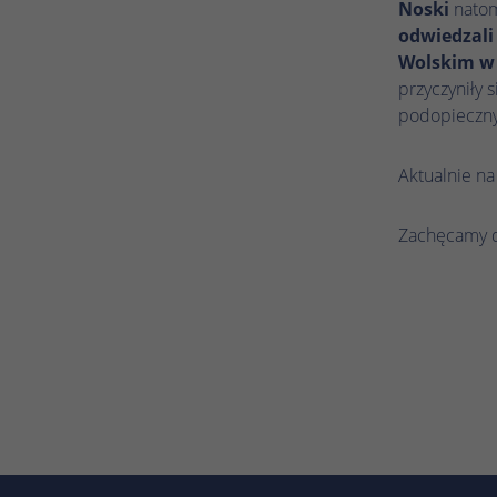
Noski
natom
odwiedzali
Wolskim w
przyczyniły 
podopiecznyc
Aktualnie na
Zachęcamy do