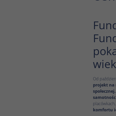
Fund
Fund
poka
wie
Od paździer
projekt na
społecznej.
samotności
placówkach
komfortu i