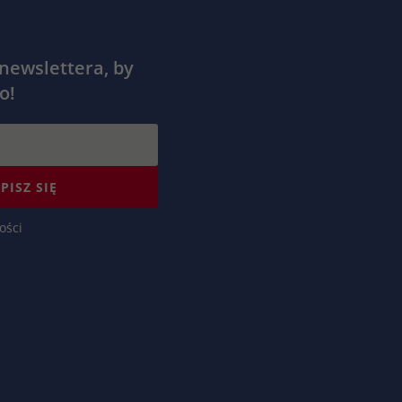
 newslettera, by
o!
PISZ SIĘ
ości