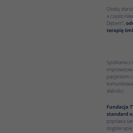
Osoby starsz
a często naw
Dębem”,
od
terapię śm
Spotkania z 
improwizowa
pacjentom ci
komunikowani
słabości.
Fundacja T
standard o
poprawa sam
dogoterapię