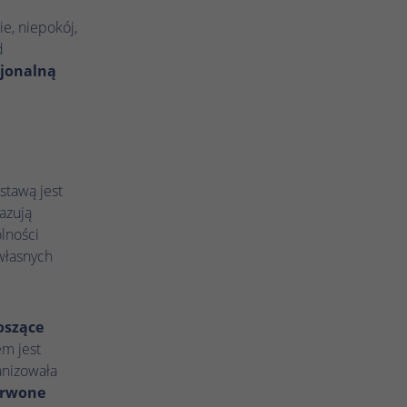
e, niepokój,
d
sjonalną
stawą jest
azują
lności
własnych
oszące
em jest
anizowała
erwone