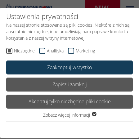
WPŁAĆ 
DAROWIZNĘ
Ustawienia prywatności
Na naszej stronie stosowane są pliki cookies. Niektóre z nich są
absolutnie niezbędne, inne umożliwiają nam poprawę komfortu
korzystania z naszej witryny internetowej.
Niezbędne
Analityka
Marketing
Zaakceptuj wszystko
Zapisz i zamknij
17.MARCA 2021
Chore i samotne dzieci czekają na chwile
Akceptuj tylko niezbędne pliki cookie
radości – relacja Bożeny Pomusz
Zobacz więcej informacji
Niezbędne
Niezbędne pliki cookie są wymagane do podstawowego
Podaruj 1 % podatku
funkcjonowania witryny. Dzięki temu witryna internetowa