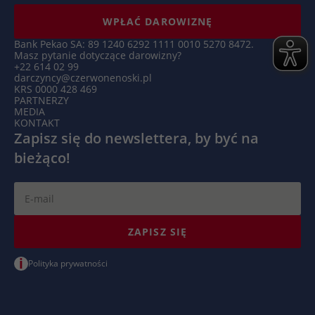
Czas
1 rok
WPŁAĆ DAROWIZNĘ
trwania
Bank Pekao SA: 89 1240 6292 1111 0010 5270 8472.
Masz pytanie dotyczące darowizny?
Hotjar ustawia ten plik cookie, aby
+22 614 02 99
zapewnić, że dane z kolejnych wizyt w tej
darczyncy@czerwonenoski.pl
KRS 0000 428 469
samej witrynie zostaną przypisane do tego
PARTNERZY
Zamiar
samego identyfikatora użytkownika, który
MEDIA
jest zachowywany w identyfikatorze
KONTAKT
Zapisz się do newslettera, by być na
użytkownika Hotjar, unikalnym dla tej
witryny.
bieżąco!
ZAPISZ SIĘ
i
Polityka prywatności