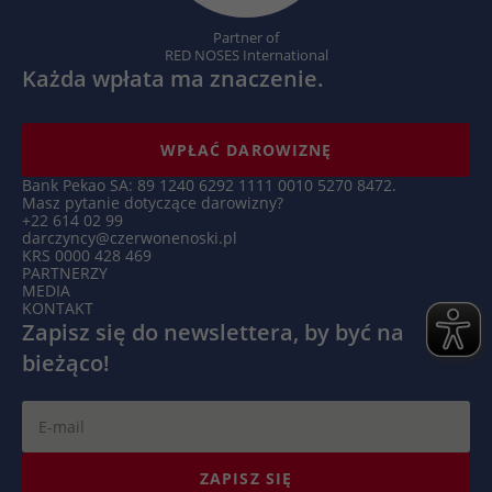
Microsoft Clarity ustawia ten plik cookie,
Targetowanie/remarketing, pomiar
aby zachować identyfikator użytkownika
Zamiar
Partner of
skuteczności reklam
Clarity przeglądarki i ustawienia wyłącznie
RED NOSES International
Każda wpłata ma znaczenie.
Zamiar
dla tej witryny. Gwarantuje to, że działania
podejmowane podczas kolejnych wizyt na
tej samej stronie zostaną powiązane z tym
WPŁAĆ DAROWIZNĘ
samym identyfikatorem użytkownika.
Bank Pekao SA: 89 1240 6292 1111 0010 5270 8472.
Masz pytanie dotyczące darowizny?
+22 614 02 99
Nazwa
_clsk
darczyncy@czerwonenoski.pl
KRS 0000 428 469
Dostawca
Microsoft Clarity
PARTNERZY
MEDIA
KONTAKT
Czas
1 dzień
Zapisz się do newslettera, by być na
trwania
bieżąco!
Microsoft Clarity ustawia ten plik cookie w
celu przechowywania i konsolidowania
Zamiar
odsłon strony użytkownika w jedno
nagranie sesji.
ZAPISZ SIĘ