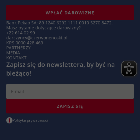
Microsoft Clarity ustawia ten plik cookie,
Targetowanie/remarketing, pomiar
aby zachować identyfikator użytkownika
Zamiar
skuteczności reklam
WPŁAĆ DAROWIZNĘ
Clarity przeglądarki i ustawienia wyłącznie
Zamiar
dla tej witryny. Gwarantuje to, że działania
Bank Pekao SA: 89 1240 6292 1111 0010 5270 8472.
Masz pytanie dotyczące darowizny?
podejmowane podczas kolejnych wizyt na
+22 614 02 99
tej samej stronie zostaną powiązane z tym
darczyncy@czerwonenoski.pl
KRS 0000 428 469
samym identyfikatorem użytkownika.
PARTNERZY
MEDIA
KONTAKT
Nazwa
_clsk
Zapisz się do newslettera, by być na
bieżąco!
Dostawca
Microsoft Clarity
Czas
1 dzień
trwania
ZAPISZ SIĘ
Microsoft Clarity ustawia ten plik cookie w
celu przechowywania i konsolidowania
i
Zamiar
Polityka prywatności
odsłon strony użytkownika w jedno
nagranie sesji.