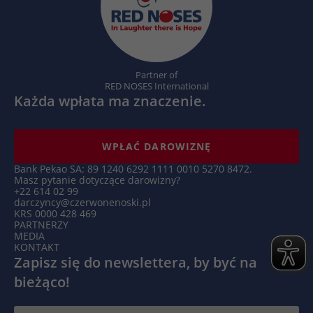
Microsoft Clarity ustawia ten plik cookie,
Targetowanie/remarketing, pomiar
aby zachować identyfikator użytkownika
Zamiar
skuteczności reklam
Clarity przeglądarki i ustawienia wyłącznie
Zamiar
dla tej witryny. Gwarantuje to, że działania
podejmowane podczas kolejnych wizyt na
Partner of
tej samej stronie zostaną powiązane z tym
RED NOSES International
samym identyfikatorem użytkownika.
Każda wpłata ma znaczenie.
Nazwa
_clsk
WPŁAĆ DAROWIZNĘ
Bank Pekao SA: 89 1240 6292 1111 0010 5270 8472.
Dostawca
Microsoft Clarity
Masz pytanie dotyczące darowizny?
+22 614 02 99
Czas
darczyncy@czerwonenoski.pl
1 dzień
KRS 0000 428 469
trwania
PARTNERZY
MEDIA
Microsoft Clarity ustawia ten plik cookie w
KONTAKT
Zapisz się do newslettera, by być na
celu przechowywania i konsolidowania
Zamiar
odsłon strony użytkownika w jedno
bieżąco!
nagranie sesji.