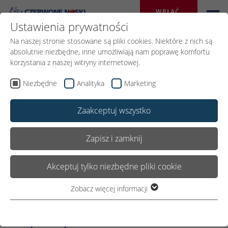
WPŁAĆ 
DAROWIZNĘ
Ustawienia prywatności
Na naszej stronie stosowane są pliki cookies. Niektóre z nich są
absolutnie niezbędne, inne umożliwiają nam poprawę komfortu
korzystania z naszej witryny internetowej.
Wróć
Niezbędne
Analityka
Marketing
Zaakceptuj wszystko
24.LISTOPADA 2019
Udostępnij:
Zapisz i zamknij
Akceptuj tylko niezbędne pliki cookie
Supersprawni w CZD
Zobacz więcej informacji
Niezbędne
Niezbędne pliki cookie są wymagane do podstawowego
Supersprawni w Centrum
funkcjonowania witryny. Dzięki temu witryna internetowa