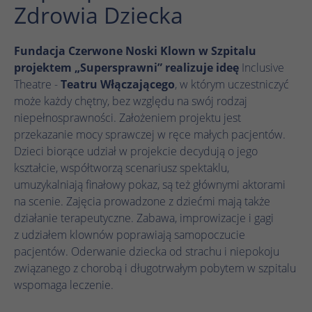
działa prawidłowo.
Zdrowia Dziecka
Nazwa
Wyświetl informacje o plikach cookie
cookie_optin
Fundacja Czerwone Noski Klown w Szpitalu
Dostawca
TYPO3
projektem „Supersprawni” realizuje ideę
Inclusive
Analityka
Theatre -
Teatru Włączającego
, w którym uczestniczyć
Czas
1 rok
może każdy chętny, bez względu na swój rodzaj
Nazwa
Wyświetl informacje o plikach cookie
_ga
trwania
niepełnosprawności. Założeniem projektu jest
Dostawca
Google Analytics
przekazanie mocy sprawczej w ręce małych pacjentów.
Ten plik cookie służy do zapisywania
Marketing
Dzieci biorące udział w projekcie decydują o jego
Zamiar
ustawień plików cookie dla tej witryny
Czas
internetowej.
kształcie, współtworzą scenariusz spektaklu,
1 rok 1 miesiąc 4 dni
Nazwa
Wyświetl informacje o plikach cookie
_fbp
trwania
umuzykalniają finałowy pokaz, są też głównymi aktorami
Dostawca
Meta Pixel
na scenie. Zajęcia prowadzone z dziećmi mają także
Plik cookie _ga, instalowany przez Google
Nazwa
SgCookieOptin.lastPreferences
działanie terapeutyczne. Zabawa, improwizacje i gagi
Analytics, oblicza dane dotyczące
Czas
z udziałem klownów poprawiają samopoczucie
odwiedzających, sesji i kampanii, a także
3 miesiące
Dostawca
TYPO3
trwania
pacjentów. Oderwanie dziecka od strachu i niepokoju
śledzi wykorzystanie witryny na potrzeby
Zamiar
raportu analitycznego witryny. Plik cookie
związanego z chorobą i długotrwałym pobytem w szpitalu
Czas
Facebook ustawia ten plik cookie w celu
1 rok
przechowuje informacje anonimowo i
Zamiar
wspomaga leczenie.
trwania
przechowywania i śledzenia interakcji.
przypisuje losowo wygenerowany numer w