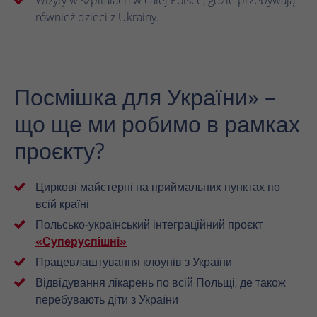
Wizyty w szpitalach w całej Polsce, gdzie przebywają
również dzieci z Ukrainy.
Посмішка для України» –
що ще ми робимо в рамках
проєкту?
Циркові майстерні на приймальних пунктах по
всій країні
Польсько-український інтеграційний проєкт
«Суперуспішні»
Працевлаштування клоунів з України
Відвідування лікарень по всій Польщі, де також
перебувають діти з України