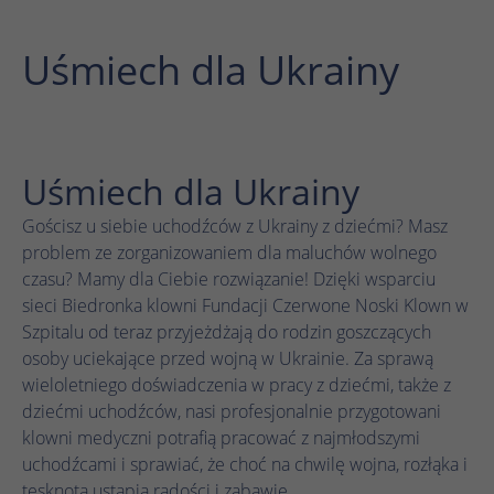
działa prawidłowo.
Nazwa
Wyświetl informacje o plikach cookie
cookie_optin
Uśmiech dla Ukrainy
Dostawca
TYPO3
Analityka
Czas
1 rok
Nazwa
Wyświetl informacje o plikach cookie
_ga
trwania
Uśmiech dla Ukrainy
Dostawca
Google Analytics
Ten plik cookie służy do zapisywania
Marketing
Gościsz u siebie uchodźców z Ukrainy z dziećmi? Masz
Zamiar
ustawień plików cookie dla tej witryny
problem ze zorganizowaniem dla maluchów wolnego
Czas
internetowej.
1 rok 1 miesiąc 4 dni
Nazwa
Wyświetl informacje o plikach cookie
_fbp
czasu? Mamy dla Ciebie rozwiązanie! Dzięki wsparciu
trwania
sieci Biedronka klowni Fundacji Czerwone Noski Klown w
Dostawca
Meta Pixel
Plik cookie _ga, instalowany przez Google
Szpitalu od teraz przyjeżdżają do rodzin goszczących
Nazwa
SgCookieOptin.lastPreferences
Analytics, oblicza dane dotyczące
osoby uciekające przed wojną w Ukrainie. Za sprawą
Czas
odwiedzających, sesji i kampanii, a także
3 miesiące
Dostawca
TYPO3
wieloletniego doświadczenia w pracy z dziećmi, także z
trwania
śledzi wykorzystanie witryny na potrzeby
dziećmi uchodźców, nasi profesjonalnie przygotowani
Zamiar
raportu analitycznego witryny. Plik cookie
Czas
Facebook ustawia ten plik cookie w celu
klowni medyczni potrafią pracować z najmłodszymi
1 rok
przechowuje informacje anonimowo i
Zamiar
trwania
przechowywania i śledzenia interakcji.
uchodźcami i sprawiać, że choć na chwilę wojna, rozłąka i
przypisuje losowo wygenerowany numer w
tęsknota ustąpią radości i zabawie.