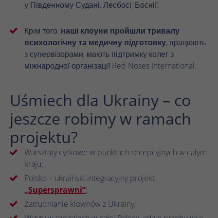
у Південному Судані, Лесбосі, Боснії;
Крім того,
наші клоуни пройшли тривалу
психологічну та медичну підготовку
, працюють
з супервізорами, мають підтримку колег з
міжнародної організації Red Noses International.
Uśmiech dla Ukrainy – co
jeszcze robimy w ramach
projektu?
Warsztaty cyrkowe w punktach recepcyjnych w całym
kraju;
Polsko – ukraiński integracyjny projekt
„Supersprawni”
;
Zatrudnianie klownów z Ukrainy;