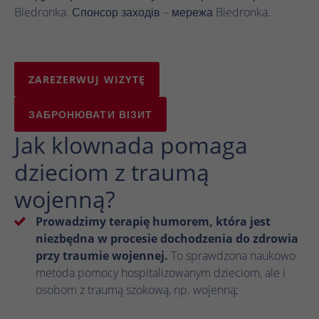
Biedronka. Спонсор заходів – мережа Biedronka.
Czas
1 rok
trwania
Hotjar ustawia ten plik cookie, aby
zapewnić, że dane z kolejnych wizyt w tej
ZAREZERWUJ WIZYTĘ
samej witrynie zostaną przypisane do tego
Zamiar
samego identyfikatora użytkownika, który
ЗАБРОНЮВАТИ ВІЗИТ
jest zachowywany w identyfikatorze
Jak klownada pomaga
użytkownika Hotjar, unikalnym dla tej
witryny.
dzieciom z traumą
wojenną?
Prowadzimy terapię humorem, która jest
niezbędna w procesie dochodzenia do zdrowia
przy traumie wojennej.
To sprawdzona naukowo
metoda pomocy hospitalizowanym dzieciom, ale i
osobom z traumą szokową, np. wojenną;