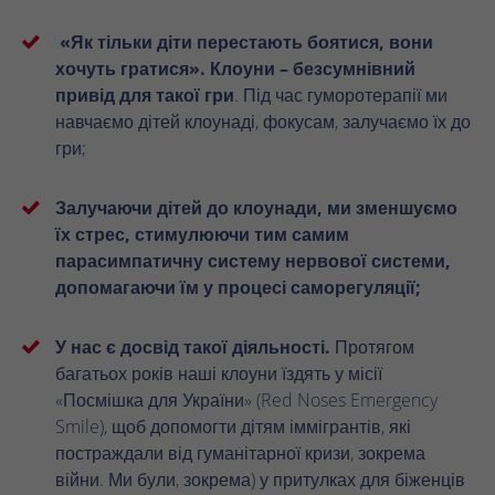
«Як тільки діти перестають боятися, вони
хочуть гратися». Клоуни – безсумнівний
привід для такої гри
. Під час гуморотерапії ми
навчаємо дітей клоунаді, фокусам, залучаємо їх до
гри;
Залучаючи дітей до клоунади, ми зменшуємо
їх стрес, стимулюючи тим самим
парасимпатичну систему нервової системи,
допомагаючи їм у процесі саморегуляції;
У нас є досвід такої діяльності.
Протягом
багатьох років наші клоуни їздять у місії
«Посмішка для України» (Red Noses Emergency
Smile), щоб допомогти дітям іммігрантів, які
постраждали від гуманітарної кризи, зокрема
війни. Ми були, зокрема) у притулках для біженців