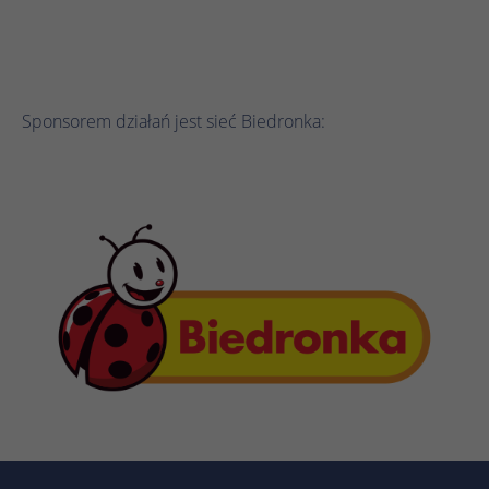
Sponsorem działań jest sieć Biedronka:
En
En