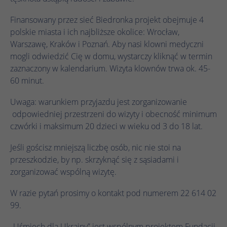
celu rozpoznania unikalnych gości.
Ta wartość zapisuje Twoje ustawienia
zgody. Obejmuje to między innymi losowo
Nazwa
_gcl_au
Finansowany przez sieć Biedronka projekt obejmuje 4
wygenerowany identyfikator służący do
Zamiar
polskie miasta i ich najbliższe okolice: Wrocław,
Nazwa
_ga_.*
historycznego przechowywania
Dostawca
Google Ads
Warszawę, Kraków i Poznań. Aby nasi klowni medyczni
wprowadzonych ustawień, jeśli operator
Dostawca
Google Analytics
mogli odwiedzić Cię w domu, wystarczy kliknąć w termin
strony internetowej tak to skonfigurował.
Czas
3 miesiące
zaznaczony w kalendarium. Wizyta klownów trwa ok. 45-
trwania
Czas
60 minut.
1 rok 1 miesiąc 4 dni
trwania
Google Tag Manager ustawia ten plik
Uwaga: warunkiem przyjazdu jest zorganizowanie
cookie w celu eksperymentowania z
Google Analytics ustawia ten plik cookie do
Zamiar
odpowiedniej przestrzeni do wizyty i obecność minimum
Zamiar
efektywnością reklam witryn internetowych
przechowywania i liczenia odsłon strony.
czwórki i maksimum 20 dzieci w wieku od 3 do 18 lat.
korzystających z ich usług.
Jeśli gościsz mniejszą liczbę osób, nic nie stoi na
Nazwa
_clck
przeszkodzie, by np. skrzyknąć się z sąsiadami i
Nazwa
IDE
zorganizować wspólną wizytę.
Dostawca
Microsoft Clarity
Dostawca
Google DoubleClick
W razie pytań prosimy o kontakt pod numerem 22 614 02
Czas
1 rok
Czas
99.
trwania
13 miesięcy
trwania
„Uśmiech dla Ukrainy” jest wspólnym projektem Fundacji