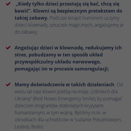
„Kiedy tylko dzieci przestają się bać, chcą się
bawić”. Klowni są bezpiecznym pretekstem do
takiej zabawy.
Podczas terapii humorem uczymy
dzieci klownady, sztuczek magicznych, angażujemy je
do zabawy;
Angażując dzieci w klownadę, redukujemy ich
stres, pobudzamy w ten sposób układ
przywspółczulny układu nerwowego,
pomagając im w procesie samoregulacji;
Mamy doświadczenie w takich działaniach
. Od
wielu lat nasi klowni jeżdżą na misje „Uśmiech dla
Ukrainy” (Red Noses Emergency Smile), by pomagać
dzieciom imigrantów dotkniętych kryzysem
humanitarnym, w tym wojną. Byliśmy m.in. w
ośrodkach dla uchodźców w Sudanie Południowym,
Lesbos, Bośni;