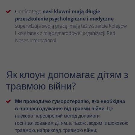
Oprócz tego
nasi klowni mają długie
przeszkolenie psychologiczne i medyczne
,
superwizują swoją pracę, mają też wsparcie kolegów
i koleżanek z międzynarodowej organizacji Red
Noses International.
Як клоун допомагає дітям з
травмою війни?
Ми проводимо гуморотерапію, яка необхідна
в процесі одужання від травми війни
. Це
науково перевірений метод допомоги
госпіталізованим дітям, а також людям із шоковою
травмою, наприклад, травмою війни;