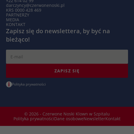
+22 614 02 99
darczyncy@czerwonenoski.pl
KRS 0000 428 469
PARTNERZY
MEDIA
KONTAKT
Zapisz się do newslettera, by być na
bieżąco!
ZAPISZ SIĘ
i
Polityka prywatności
© 2026 - Czerwone Noski Klown w Szpitalu
Polityka prywatności
Dane osobowe
Newsletter
Kontakt