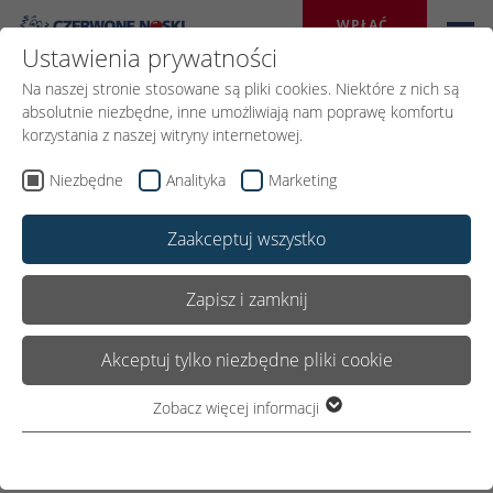
WPŁAĆ 
DAROWIZNĘ
Ustawienia prywatności
Na naszej stronie stosowane są pliki cookies. Niektóre z nich są
absolutnie niezbędne, inne umożliwiają nam poprawę komfortu
korzystania z naszej witryny internetowej.
Niezbędne
Analityka
Marketing
Zaakceptuj wszystko
Zapisz i zamknij
Akceptuj tylko niezbędne pliki cookie
Zobacz więcej informacji
Niezbędne
Niezbędne pliki cookie są wymagane do podstawowego
funkcjonowania witryny. Dzięki temu witryna internetowa