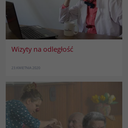
Czas
1 rok
trwania
Hotjar ustawia ten plik cookie, aby
zapewnić, że dane z kolejnych wizyt w tej
samej witrynie zostaną przypisane do tego
Zamiar
samego identyfikatora użytkownika, który
Wizyty na odległość
jest zachowywany w identyfikatorze
użytkownika Hotjar, unikalnym dla tej
witryny.
23.KWIETNIA 2020