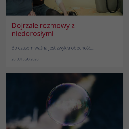
Dojrzałe rozmowy z
niedorosłymi
Bo czasem ważna jest zwykła obecność...
20.LUTEGO 2020