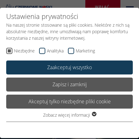
WPŁAĆ 
DAROWIZNĘ
Ustawienia prywatności
Na naszej stronie stosowane są pliki cookies. Niektóre z nich są
absolutnie niezbędne, inne umożliwiają nam poprawę komfortu
Magiczne
korzystania z naszej witryny internetowej.
Historie
Niezbędne
Analityka
Marketing
Zaakceptuj wszystko
Urodzinowe bańki mydlane
Zapisz i zamknij
Akceptuj tylko niezbędne pliki cookie
Zobacz więcej informacji
Niezbędne
Niezbędne pliki cookie są wymagane do podstawowego
funkcjonowania witryny. Dzięki temu witryna internetowa